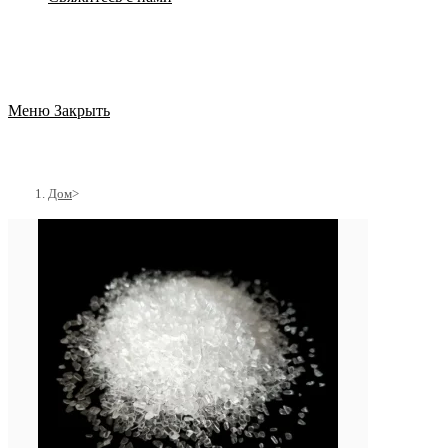
Меню
Закрыть
Дом
>
Продукция
>
Продукты сульфата магния
>
Гептагидрат сульфата магния