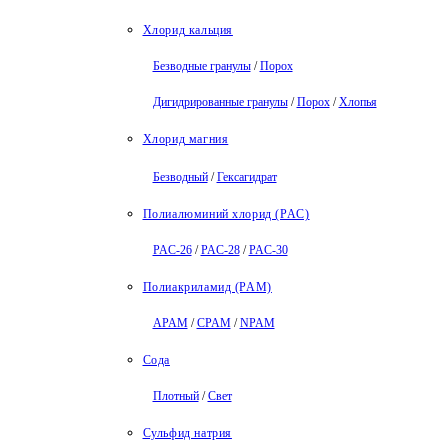
Хлорид кальция
Безводные гранулы
/
Порох
Дигидрированные гранулы
/
Порох
/
Хлопья
Хлорид магния
Безводный
/
Гексагидрат
Полиалюминий хлорид (PAC)
PAC-26
/
PAC-28
/
PAC-30
Полиакриламид (PAM)
APAM
/
CPAM
/
NPAM
Сода
Плотный
/
Свет
Сульфид натрия