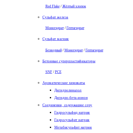
Red Flake
/
Жёлтый хлопок
Сульфат железа
Моногидрат
/
Гептагидрат
Сульфат магния
Безводный
/
Моногидрат
/
Гептагидрат
Бетонные суперпластификаторы
SNF
/
PCE
Ароматические химикаты
Дигидролиналол
Дигидро-бета-ионон
Соединения, содержащие серу
Гидросульфид натрия
Гидросульфит натрия
Метабисульфит натрия