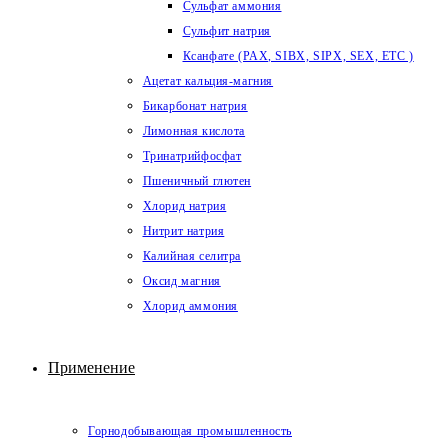
Сульфат аммония
Сульфит натрия
Ксанфате (PAX, SIBX, SIPX, SEX, ETC )
Ацетат кальция-магния
Бикарбонат натрия
Лимонная кислота
Тринатрийфосфат
Пшеничный глютен
Хлорид натрия
Нитрит натрия
Калийная селитра
Оксид магния
Хлорид аммония
Применение
Горнодобывающая промышленность