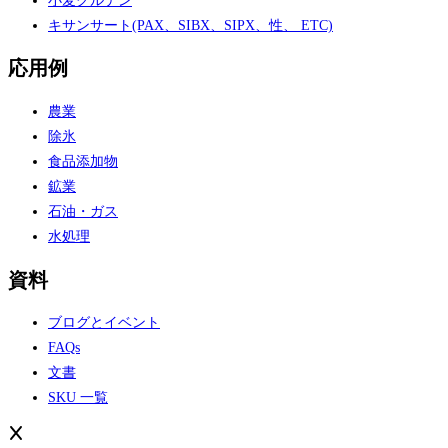
小麦グルテン
キサンサート(PAX、SIBX、SIPX、性、 ETC)
応用例
農業
除氷
食品添加物
鉱業
石油・ガス
水処理
資料
ブログとイベント
FAQs
文書
SKU 一覧