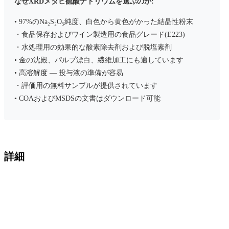
なぜXRDメタビ硫酸ナトリウムを選ぶのか:
• 97%のNa₂S₂O₅純度、白色から黄色がかった結晶性粉末
・食品保存およびワイン製造用の食品グレード(E223)
・水処理用の効果的な酸素除去剤および脱塩素剤
• 金の沈殿、パルプ漂白、繊維加工にも適しています
• 高溶解度 — 投与液の準備が容易
・評価用の無料サンプルが提供されています
• COAおよびMSDSの文書はダウンロード可能
詳細