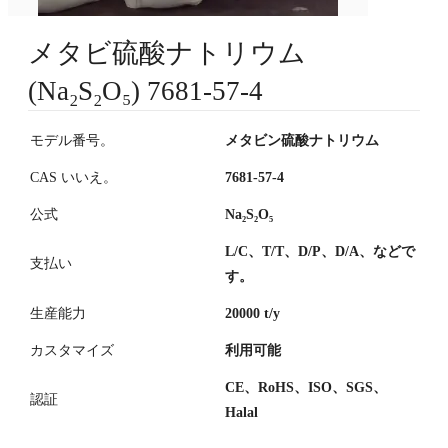
メタビ硫酸ナトリウム
(Na₂S₂O₅) 7681-57-4
モデル番号。
メタビン硫酸ナトリウム
CAS いいえ。
7681-57-4
公式
Na₂S₂O₅
L/C、T/T、D/P、D/A、などで
支払い
す。
生産能力
20000 t/y
カスタマイズ
利用可能
CE、RoHS、ISO、SGS、
認証
Halal