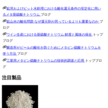
鉱滓およびピット水処理における酸化還元条件の安定化に用い
るメタ亜硫酸ナトリウム
ブログ
鉱山水の酸化問題:なぜ還元剤が思っているよりも重要なのか
ブ
ログ
ワイン生産における亜硫酸ナトリウム:鮮度と風味の保全
トップ
ブログ
醸造所がビールの酸化を防ぐためにメタビン硫酸ナトリウムを
使う方法
ブログ
工業用メタビン硫酸ナトリウムの技術的調達と応用
トップブロ
グ
注目製品