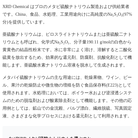
XRD Chemical はプロのメタビ硫酸ナトリウム製造および供給業者
です。China、食品、水処理、工業用途向けに高純度のNa₂S₂O₅(97%
分)を提供しています。
亜硫酸ナトリウムは、ピロスライトナトリウムまたは亜硫酸二ナト
リウムとも呼ばれ、化学式Na₂S₂O₅、分子量190.11 g/molの白色から
黄黄色の結晶性粉末です。水に非常によく溶け、溶解すると二酸化
硫黄を放出するため、効果的な還元剤、防腐剤、抗酸化剤として機
能します。亜硫酸水素ナトリウム溶液を脱水して生成されます。
メタバイ硫酸ナトリウムの主な用途には、乾燥果物、ワイン、ビー
ル、果汁の乾燥防止や微生物の増殖を防ぐ食品保存料(E223)として
使用されます。水処理においては、ボイラー水および逆浸透システ
ムのための脱塩剤および酸素除去剤として機能します。その他の応
用例としては、鉱山での金沈殿、パルプ漂白、繊維脱硫、写真固定
液、さまざまな化学プロセスにおける還元剤として利用されます。