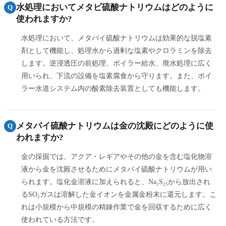
水処理においてメタビ硫酸ナトリウムはどのように
Q
使われますか?
水処理において、メタバイ硫酸ナトリウムは効果的な脱塩素
剤として機能し、処理水から過剰な塩素やクロラミンを除去
します。逆浸透圧の前処理、ボイラー給水、廃水処理に広く
用いられ、下流の設備を塩素腐食から守ります。また、ボイ
ラー水道システム内の酸素除去装置としても機能します。
メタバイ硫酸ナトリウムは金の沈殿にどのように使
Q
われますか?
金の採掘では、アクア・レギアやその他の金を含む塩化物溶
液から金を沈殿させるためにメタバイ硫酸ナトリウムが用い
られます。塩化金溶液に加えられると、Na₂S₂₅から放出され
るSO₂ガスは溶解した金イオンを金属金粉末に還元します。こ
れは小規模から中規模の精錬作業で金を回収するために広く
使われている方法です。