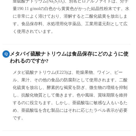
亜硫酸ナトリウム(Na₂S₂O₅)、別名ピロアルファイトは、分子
量190.11 g/molの白色から黄黄色がかった結晶性粉末です。水
に非常によく溶けており、溶解すると二酸化硫黄を放出しま
す。食品保存料、水処理用化学薬品、工業用還元剤として広
く使用されています。
メタバイ硫酸ナトリウムは食品保存にどのように使
Q
われるのですか?
メタビ硫酸ナトリウム(E223)は、乾燥果物、ワイン、ビー
ル、果汁、その他の食品の防腐剤として使用されます。二酸
化硫黄を放出し、酵素的な褐変を防ぎ、微生物の増殖を抑制
し、抗酸化物質として働きます。色や風味、賞味期限を維持
するのに役立ちます。しかし、亜硫酸塩に敏感な人もいるた
め、亜硫酸塩を含む製品にはそれに応じたラベル表示が必要
です。