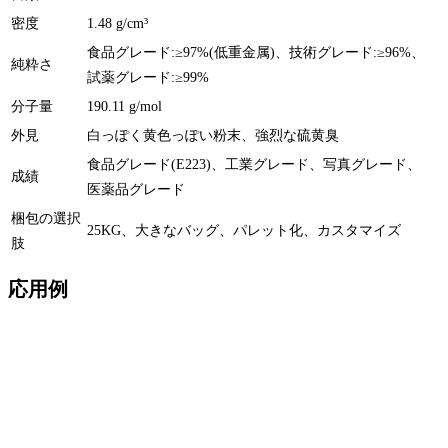
密度
1.48 g/cm³
食品グレード:≥97%(低重金属)、技術グレード:≥96%、
純粋さ
試薬グレード:≥99%
分子量
190.11 g/mol
外見
白っぽく黄色っぽい粉末、強烈な硫黄臭
食品グレード(E223)、工業グレード、写真グレード、
成績
医薬品グレード
梱包の選択
25KG、大きなバッグ、パレット化、カスタマイズ
肢
応用例