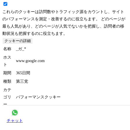
これらのクッキーは訪問数やトラフィック源をカウントし、サイト
のパフォーマンスを測定・改善するのに役立ちます。 どのページが
最も人気があり、どのページが人気でないかを把握し、訪問者の移
動状況も把握するのに役立ちます。
クッキーの詳細
名称
_ガ_*
ホス
www.google.com
ト
期間
365日間
種類
第三党
カテ
ゴリ
パフォーマンスクッキー
ー
統計目的でGoogle Analyticsで訪問数を追跡できるようにしま
概要
見積もりを取る
しょう。個人情報は一切収集されません。
チャット
名称
_ga