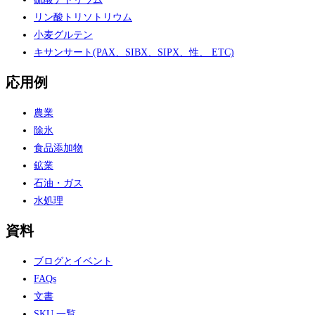
リン酸トリソトリウム
小麦グルテン
キサンサート(PAX、SIBX、SIPX、性、 ETC)
応用例
農業
除氷
食品添加物
鉱業
石油・ガス
水処理
資料
ブログとイベント
FAQs
文書
SKU 一覧