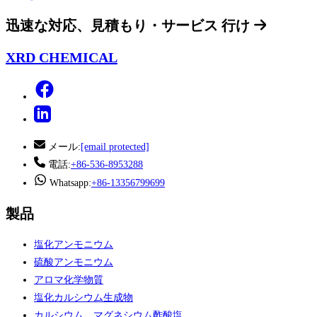
迅速な対応、見積もり・サービス
行け
XRD CHEMICAL
メール:
[email protected]
電話:
+86-536-8953288
Whatsapp:
+86-13356799699
製品
塩化アンモニウム
硫酸アンモニウム
アロマ化学物質
塩化カルシウム生成物
カルシウム、マグネシウム酢酸塩