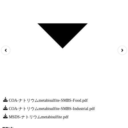
COA-ナトリウムmetabisulfite-SMBS-Food.pdf
COA-ナトリウムmetabisulfite-SMBS-Industrial.pdf
MSDS-ナトリウムmetabisulfite.pdf