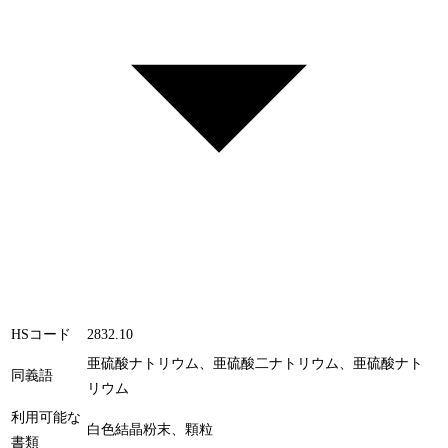
HSコード
2832.10
亜硫酸ナトリウム、亜硫酸二ナトリウム、亜硫酸ナト
同義語
リウム
利用可能な
白色結晶粉末、顆粒
書類