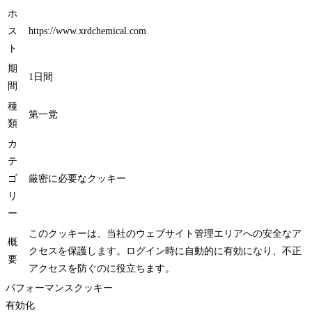
ホ
ス
https://www.xrdchemical.com
ト
期
1日間
間
種
第一党
類
カ
テ
ゴ
厳密に必要なクッキー
リ
ー
このクッキーは、当社のウェブサイト管理エリアへの安全なア
概
クセスを保護します。ログイン時に自動的に有効になり、不正
要
アクセスを防ぐのに役立ちます。
パフォーマンスクッキー
有効化