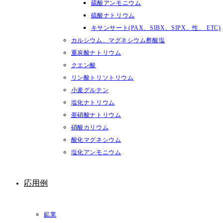
硫酸アンモニウム
硫酸ナトリウム
キサンサート(PAX、SIBX、SIPX、性、 ETC)
カルシウム、マグネシウム酢酸塩
重炭酸ナトリウム
クエン酸
リン酸トリソトリウム
小麦グルテン
塩化ナトリウム
亜硝酸ナトリウム
硝酸カリウム
酸化マグネシウム
塩化アンモニウム
応用例
鉱業