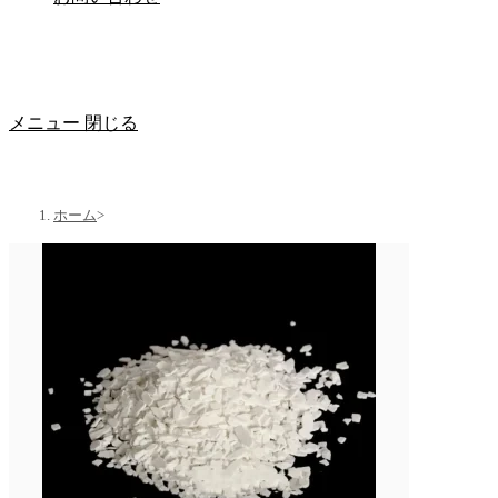
メニュー
閉じる
ホーム
>
製品
>
塩化カルシウム生成物
>
塩化カルシウム二水和フレーク