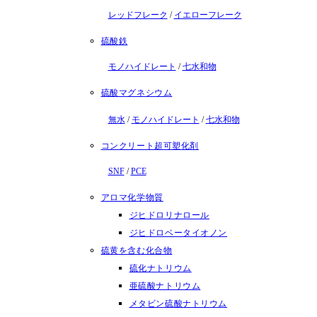
レッドフレーク
/
イエローフレーク
硫酸鉄
モノハイドレート
/
七水和物
硫酸マグネシウム
無水
/
モノハイドレート
/
七水和物
コンクリート超可塑化剤
SNF
/
PCE
アロマ化学物質
ジヒドロリナロール
ジヒドロベータイオノン
硫黄を含む化合物
硫化ナトリウム
亜硫酸ナトリウム
メタビン硫酸ナトリウム