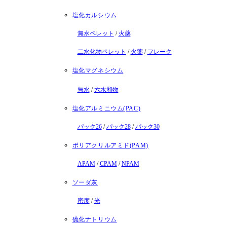
塩化カルシウム
無水ペレット
/
火薬
二水化物ペレット
/
火薬
/
フレーク
塩化マグネシウム
無水
/
六水和物
塩化アルミニウム(PAC)
パック26
/
パック28
/
パック30
ポリアクリルアミド(PAM)
APAM
/
CPAM
/
NPAM
ソーダ灰
密度
/
光
硫化ナトリウム