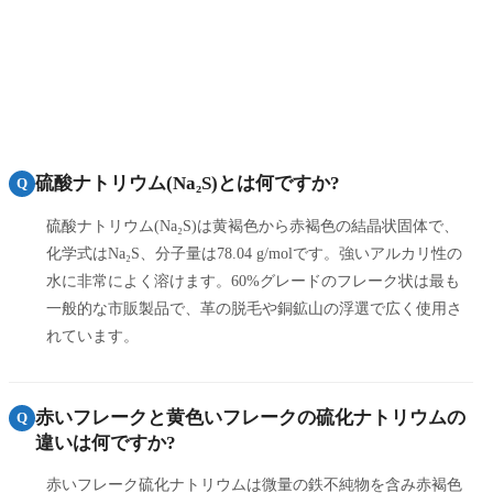
硫酸ナトリウム(Na₂S)とは何ですか?
Q
硫酸ナトリウム(Na₂S)は黄褐色から赤褐色の結晶状固体で、
化学式はNa₂S、分子量は78.04 g/molです。強いアルカリ性の
水に非常によく溶けます。60%グレードのフレーク状は最も
一般的な市販製品で、革の脱毛や銅鉱山の浮選で広く使用さ
れています。
赤いフレークと黄色いフレークの硫化ナトリウムの
Q
違いは何ですか?
赤いフレーク硫化ナトリウムは微量の鉄不純物を含み赤褐色