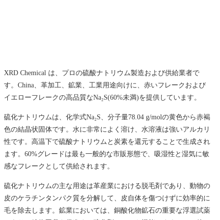
XRD Chemical は、プロの硫酸ナトリウム製造および供給業者で
す。China、革加工、鉱業、工業用途向けに、赤いフレークおよび
イエローフレークの高品質なNa₂S(60%未満)を提供しています。
硫化ナトリウムは、化学式Na₂S、分子量78.04 g/molの黄色から赤褐
色の結晶状固体です。水に非常によく溶け、水溶液は強いアルカリ
性です。高温下で硫酸ナトリウムと炭素を還元することで生成され
ます。60%グレードは最も一般的な市販形態で、吸湿性と湿気に敏
感なフレークとして供給されます。
硫化ナトリウムの主な用途は革産業における脱毛剤であり、動物の
皮のケラチンタンパク質を分解して、皮自体を傷つけずに効率的に
毛を除去します。鉱業においては、銅酸化物鉱石の重要な浮選試薬