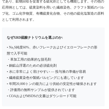
であり、鉱物回収を促進する硫化剤としても機能します。その他の
応用例としては、硫黄染料を用いた繊維染色、クラフト製紙のパル
プ化、ゴム化学物質、有機硫黄化合物、その他の硫化塩製造の原料
として利用されます。
なぜXRD硫酸ナトリウムを選ぶのか:
• Na₂S純度60%、赤いフレークおよびイエローフレークの形
態で入手可能
・革加工用の効果的な脱毛剤
• 銅鉱山浮選のための必須硫化剤
• 水に非常によく溶けやすい — 投与液の準備が容易
• 繊維硫黄染色や製紙パルピングにも適しています
• 年間20,000トンの能力により供給の安定性が確保されます
・評価用の無料サンプルが提供されています
• COAおよびMSDSの文書はダウンロード可能