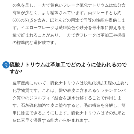
の色を呈し、一方で黄色いフレーク硫化ナトリウムは鉄分含
有量が少なく、より精製されています。両グレードとも約
60%のNa₂Sを含み、ほとんどの用途で同等の性能を提供しま
す。イエローフレークは繊維染色や鉄分を最小限に抑える用
途で好まれることがあり、一方で赤フレークは革加工や採掘
の標準的な選択肢です。
硫酸ナトリウムは革加工でどのように使われるので
Q
すか?
皮革産業において、硫化ナトリウムは脱毛(脱毛)工程の主要な
化学物質です。これは、髪や表皮に含まれるケラチンタンパ
ク質中のジスルフィド結合を加水分解することで作用しま
す。石灰硫化物浴で皮に塗布すると、毛の構造を分解し、簡
単に除去できるようにします。硫化ナトリウムはその効果と
皮に素早く浸透する能力から好まれます。