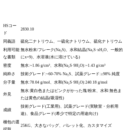
HSコー
2830.10
ド
同義語
硫化二ナトリウム、一硫化ナトリウム、硫化ナトリウム
利用可能
無水粉末/フレーク(Na₂S)、水和結晶(Na₂S·xH₂O、一般的
な書類
にx=9)、水溶液(水に溶けている)
密度
無水:~1.86 g/cm³、水和(Na₂S·9H₂O):~1.43 g/cm³
純粋さ
技術グレード:~60-70% Na₂S、試薬グレード:≥98% 純度
分子量
無水:78.04 g/mol、水和(Na₂S·9H₂O):240.18 g/mol
無水:黄白色またはピンクがかった塊/粉末、水和:無色ま
外見
たは黄色の結晶(吸湿性)
技術グレード(工業用)、試薬グレード(実験室・分析用
成績
途)、食品グレード(希少で特定の用途向け)
梱包の選
25KG、大きなバッグ、パレット化、カスタマイズ
択肢