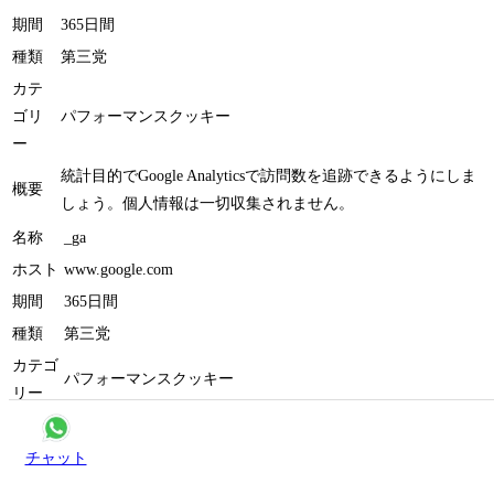
動状況も把握するのに役立ちます。
クッキーの詳細
名称
_ガ_*
ホス
www.google.com
ト
期間
365日間
種類
第三党
カテ
ゴリ
パフォーマンスクッキー
ー
統計目的でGoogle Analyticsで訪問数を追跡できるようにしま
概要
しょう。個人情報は一切収集されません。
名称
_ga
ホスト
www.google.com
見積もりを取る
期間
365日間
チャット
種類
第三党