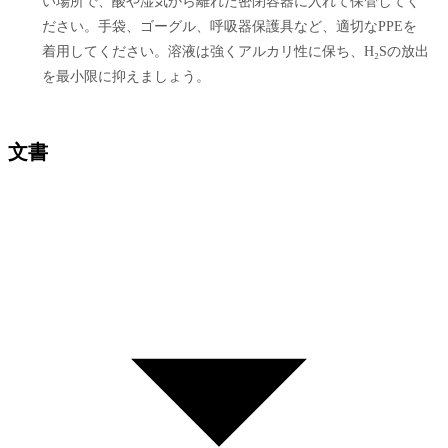
い場所で、酸や湿気から離れた密閉容器に入れて保管してく
ださい。手袋、ゴーグル、呼吸器保護具など、適切なPPEを
着用してください。溶液は強くアルカリ性に保ち、H₂Sの放出
を最小限に抑えましょう。
文書