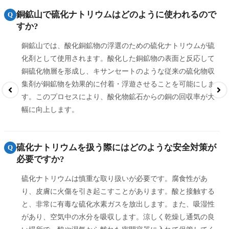
銅鉱山で硫化ナトリウムはどのように使われるので
Q
すか?
銅鉱山では、酸化銅鉱物の浮選のための硫化ナトリウムが硫
化剤として使用されます。酸化した銅鉱物の表面と反応して
銅硫化物層を形成し、キサンセートのような従来の硫化物収
集剤が銅鉱物を効果的に付着・浮遊させることを可能にしま
す。このプロセスにより、酸化物鉱石からの銅の回収率が大
幅に向上します。
硫化ナトリウムを扱う際にはどのような安全対策が
Q
必要ですか?
硫化ナトリウムは慎重な取り扱いが必要です。腐食性があ
り、皮膚に火傷を引き起こすことがあります。酸と接触する
と、非常に有毒な硫化水素ガスを放出します。また、吸湿性
があり、空気中の水分を吸収します。涼しく乾燥し通気の良