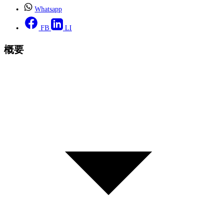
Whatsapp
FB
LI
概要