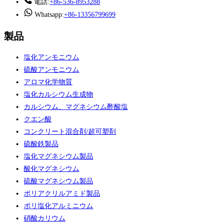
メール:
[email protected]
電話:
+86-536-8953288
Whatsapp:
+86-13356799699
製品
塩化アンモニウム
硫酸アンモニウム
アロマ化学物質
塩化カルシウム生成物
カルシウム、マグネシウム酢酸塩
クエン酸
コンクリート混合剤/超可塑剤
硫酸鉄製品