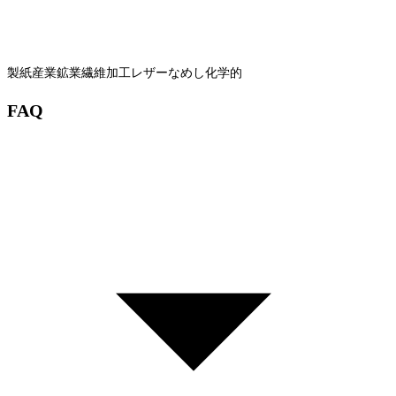
製紙産業
鉱業
繊維加工
レザーなめし
化学的
FAQ