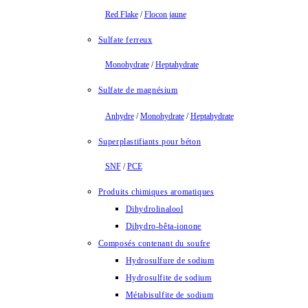
Red Flake
/
Flocon jaune
Sulfate ferreux
Monohydrate
/
Heptahydrate
Sulfate de magnésium
Anhydre
/
Monohydrate
/
Heptahydrate
Superplastifiants pour béton
SNF
/
PCE
Produits chimiques aromatiques
Dihydrolinalool
Dihydro-bêta-ionone
Composés contenant du soufre
Hydrosulfure de sodium
Hydrosulfite de sodium
Métabisulfite de sodium