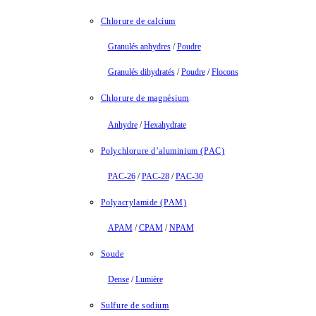
Chlorure de calcium
Granulés anhydres
/
Poudre
Granulés dihydratés
/
Poudre
/
Flocons
Chlorure de magnésium
Anhydre
/
Hexahydrate
Polychlorure d’aluminium (PAC)
PAC-26
/
PAC-28
/
PAC-30
Polyacrylamide (PAM)
APAM
/
CPAM
/
NPAM
Soude
Dense
/
Lumière
Sulfure de sodium