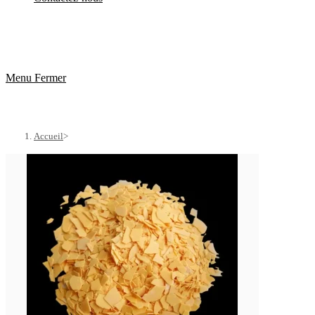
Menu
Fermer
Accueil
>
Produits
>
Produits sulfurés de sodium
>
Sulfure de sodium