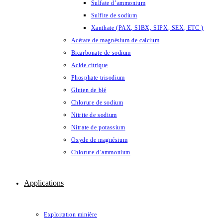
Sulfate d’ammonium
Sulfite de sodium
Xanthate (PAX, SIBX, SIPX, SEX, ETC )
Acétate de magnésium de calcium
Bicarbonate de sodium
Acide citrique
Phosphate trisodium
Gluten de blé
Chlorure de sodium
Nitrite de sodium
Nitrate de potassium
Oxyde de magnésium
Chlorure d’ammonium
Applications
Exploitation minière