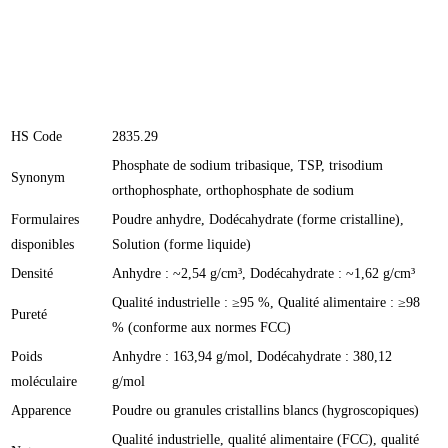
HS Code
2835.29
Phosphate de sodium tribasique, TSP, trisodium
Synonym
orthophosphate, orthophosphate de sodium
Formulaires
Poudre anhydre, Dodécahydrate (forme cristalline),
disponibles
Solution (forme liquide)
Densité
Anhydre : ~2,54 g/cm³, Dodécahydrate : ~1,62 g/cm³
Qualité industrielle : ≥95 %, Qualité alimentaire : ≥98
Pureté
% (conforme aux normes FCC)
Poids
Anhydre : 163,94 g/mol, Dodécahydrate : 380,12
moléculaire
g/mol
Apparence
Poudre ou granules cristallins blancs (hygroscopiques)
Qualité industrielle, qualité alimentaire (FCC), qualité