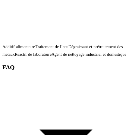
Additif alimentaire
Traitement de l’eau
Dégraissant et prétraitement des
métaux
Réactif de laboratoire
Agent de nettoyage industriel et domestique
FAQ