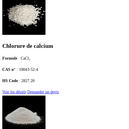
Chlorure de calcium
Formule
: CaCl₂
CAS n°
: 10043-52-4
HS Code
: 2827.20
Voir les détails
Demander un devis