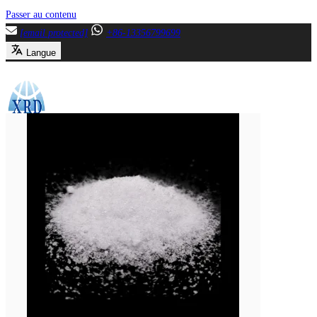
Passer au contenu
[email protected]
+86-13356799699
Langue
Menu
Fermer