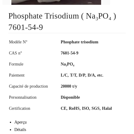
Phosphate Trisodium ( Na₃PO₄ )
7601-54-9
Modèle N°
Phosphate trisodium
CAS n°
7601-54-9
Formule
Na₃PO₄
Paiement
L/C, T/T, D/P, D/A, etc.
Capacité de production
20000 t/y
Personnalisation
Disponible
Certification
CE, RoHS, ISO, SGS, Halal
Aperçu
Détails