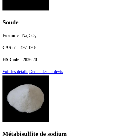
Soude
Formule
: Na₂CO₃
CAS n°
: 497-19-8
HS Code
: 2836.20
Voir les détails
Demander un devis
Métabisulfite de sodium