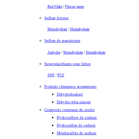
Red Flake
/
Flocon jaune
Sulfate ferreux
Monohydrate
/
Heptahydrate
Sulfate de magnésium
Anhydre
/
Monohydrate
/
Heptahydrate
Superplastifiants pour béton
SNF
/
PCE
Produits chimiques aromatiques
Dihydrolinalool
Dihydro-bêta-ionone
Composés contenant du soufre
Hydrosulfure de sodium
Hydrosulfite de sodium
Métabisulfite de sodium