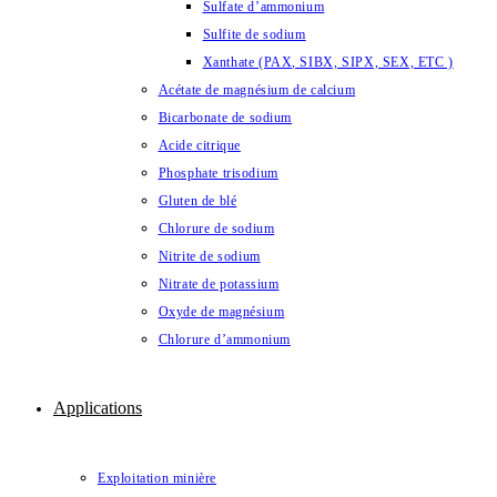
Sulfate d’ammonium
Sulfite de sodium
Xanthate (PAX, SIBX, SIPX, SEX, ETC )
Acétate de magnésium de calcium
Bicarbonate de sodium
Acide citrique
Phosphate trisodium
Gluten de blé
Chlorure de sodium
Nitrite de sodium
Nitrate de potassium
Oxyde de magnésium
Chlorure d’ammonium
Applications
Exploitation minière