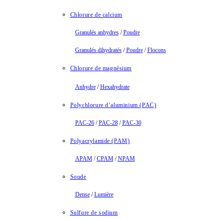
Chlorure de calcium
Granulés anhydres
/
Poudre
Granulés dihydratés
/
Poudre
/
Flocons
Chlorure de magnésium
Anhydre
/
Hexahydrate
Polychlorure d’aluminium (PAC)
PAC-26
/
PAC-28
/
PAC-30
Polyacrylamide (PAM)
APAM
/
CPAM
/
NPAM
Soude
Dense
/
Lumière
Sulfure de sodium