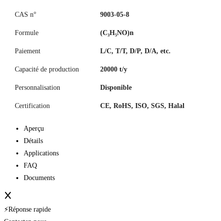
CAS n°
9003-05-8
Formule
(C₃H₅NO)n
Paiement
L/C, T/T, D/P, D/A, etc.
Capacité de production
20000 t/y
Personnalisation
Disponible
Certification
CE, RoHS, ISO, SGS, Halal
Aperçu
Détails
Applications
FAQ
Documents
⚡Réponse rapide