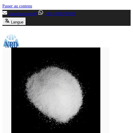
Passer au contenu
[email protected]
+86-13356799699
Langue
Menu
Fermer