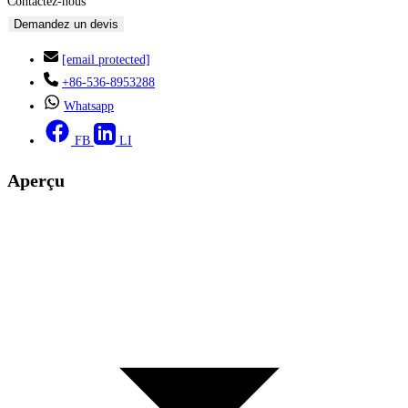
Contactez-nous
Demandez un devis
[email protected]
+86-536-8953288
Whatsapp
FB
LI
Aperçu