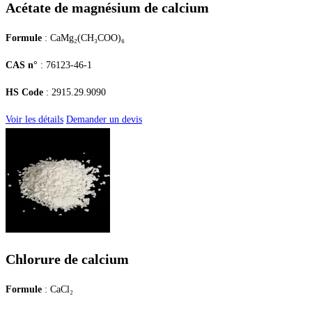
Acétate de magnésium de calcium
Formule
: CaMg₂(CH₃COO)₆
CAS n°
: 76123-46-1
HS Code
: 2915.29.9090
Voir les détails
Demander un devis
Chlorure de calcium
Formule
: CaCl₂