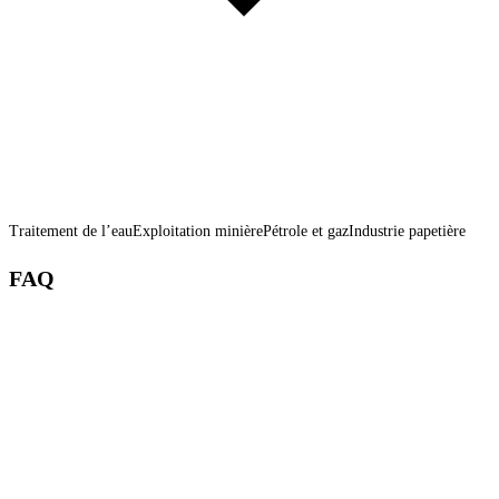
Traitement de l’eau
Exploitation minière
Pétrole et gaz
Industrie papetière
FAQ