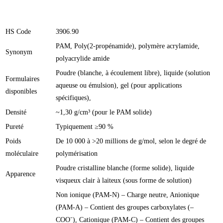
HS Code
3906.90
PAM, Poly(2-propénamide), polymère acrylamide,
Synonym
polyacrylide amide
Poudre (blanche, à écoulement libre), liquide (solution
Formulaires
aqueuse ou émulsion), gel (pour applications
disponibles
spécifiques),
Densité
~1,30 g/cm³ (pour le PAM solide)
Pureté
Typiquement ≥90 %
Poids
De 10 000 à >20 millions de g/mol, selon le degré de
moléculaire
polymérisation
Poudre cristalline blanche (forme solide), liquide
Apparence
visqueux clair à laiteux (sous forme de solution)
Non ionique (PAM-N) – Charge neutre, Anionique
(PAM-A) – Contient des groupes carboxylates (–
COO⁻), Cationique (PAM-C) – Contient des groupes