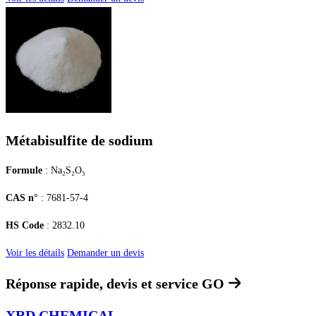
Métabisulfite de sodium
Formule
: Na₂S₂O₅
CAS n°
: 7681-57-4
HS Code
: 2832.10
Voir les détails
Demander un devis
Réponse rapide, devis et service
GO
XRD CHEMICAL