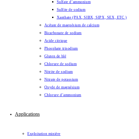
Sulfate d’ammonium
Sulfite de sodium
Xanthate (PAX, SIBX, SIPX, SEX, ETC )
Acétate de magnésium de calcium
Bicarbonate de sodium
Acide citrique
Phosphate trisodium
Gluten de blé
Chlorure de sodium
Nitrite de sodium
Nitrate de potassium
Oxyde de magnésium
Chlorure d’ammonium
Applications
Exploitation minière