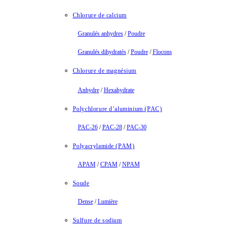
Chlorure de calcium
Granulés anhydres
/
Poudre
Granulés dihydratés
/
Poudre
/
Flocons
Chlorure de magnésium
Anhydre
/
Hexahydrate
Polychlorure d’aluminium (PAC)
PAC-26
/
PAC-28
/
PAC-30
Polyacrylamide (PAM)
APAM
/
CPAM
/
NPAM
Soude
Dense
/
Lumière
Sulfure de sodium