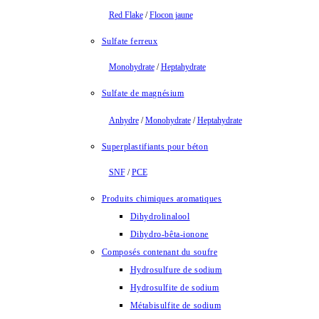
Red Flake
/
Flocon jaune
Sulfate ferreux
Monohydrate
/
Heptahydrate
Sulfate de magnésium
Anhydre
/
Monohydrate
/
Heptahydrate
Superplastifiants pour béton
SNF
/
PCE
Produits chimiques aromatiques
Dihydrolinalool
Dihydro-bêta-ionone
Composés contenant du soufre
Hydrosulfure de sodium
Hydrosulfite de sodium
Métabisulfite de sodium