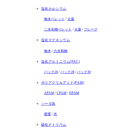
塩化カルシウム
無水ペレット
/
火薬
二水化物ペレット
/
火薬
/
フレーク
塩化マグネシウム
無水
/
六水和物
塩化アルミニウム(PAC)
パック26
/
パック28
/
パック30
ポリアクリルアミド(PAM)
APAM
/
CPAM
/
NPAM
ソーダ灰
密度
/
光
硫化ナトリウム