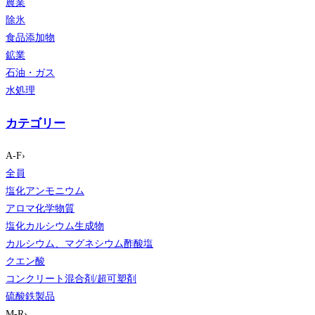
農業
除氷
食品添加物
鉱業
石油・ガス
水処理
カテゴリー
A-F
›
全員
塩化アンモニウム
アロマ化学物質
塩化カルシウム生成物
カルシウム、マグネシウム酢酸塩
クエン酸
コンクリート混合剤/超可塑剤
硫酸鉄製品
M-R
›