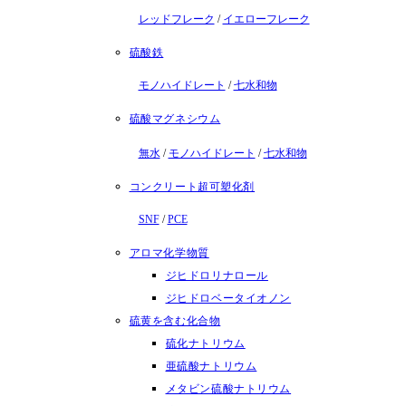
レッドフレーク
/
イエローフレーク
硫酸鉄
モノハイドレート
/
七水和物
硫酸マグネシウム
無水
/
モノハイドレート
/
七水和物
コンクリート超可塑化剤
SNF
/
PCE
アロマ化学物質
ジヒドロリナロール
ジヒドロベータイオノン
硫黄を含む化合物
硫化ナトリウム
亜硫酸ナトリウム
メタビン硫酸ナトリウム