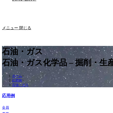
メニュー
閉じる
石油・ガス
石油・ガス化学品 – 掘削・生
ホーム
>
応用例
>
石油・ガス
応用例
全員