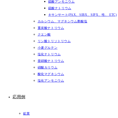
硫酸アンモニウム
硫酸ナトリウム
キサンサート(PAX、SIBX、SIPX、性、 ETC)
カルシウム、マグネシウム酢酸塩
重炭酸ナトリウム
クエン酸
リン酸トリソトリウム
小麦グルテン
塩化ナトリウム
亜硝酸ナトリウム
硝酸カリウム
酸化マグネシウム
塩化アンモニウム
応用例
鉱業