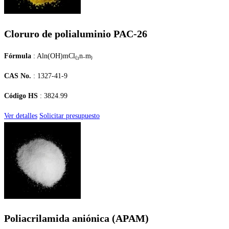
Cloruro de polialuminio PAC-26
Fórmula
: Aln(OH)mCl₍₃n₋m₎
CAS No.
: 1327-41-9
Código HS
: 3824.99
Ver detalles
Solicitar presupuesto
Poliacrilamida aniónica (APAM)