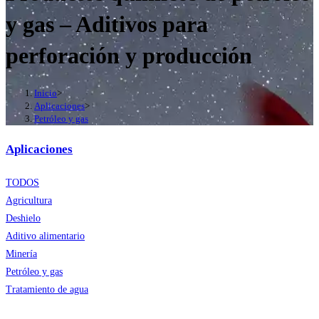
y gas – Aditivos para
perforación y producción
Inicio
>
Aplicaciones
>
Petróleo y gas
Aplicaciones
TODOS
Agricultura
Deshielo
Aditivo alimentario
Minería
Petróleo y gas
Tratamiento de agua