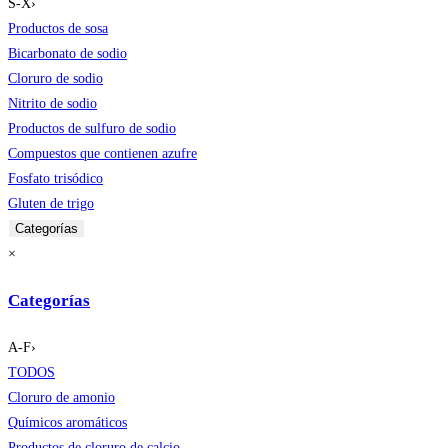
S-X
›
Productos de sosa
Bicarbonato de sodio
Cloruro de sodio
Nitrito de sodio
Productos de sulfuro de sodio
Compuestos que contienen azufre
Fosfato trisódico
Gluten de trigo
Categorías
×
Categorías
A-F
›
TODOS
Cloruro de amonio
Químicos aromáticos
Productos de cloruro de calcio