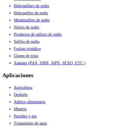
Hidrosulfuro de sodio
Hidrosulfito de sodio
Metabisulfito de sodio
Nitrito de sodio
Productos de sulfuro de sodio
Sulfito de sodio
Fosfato trisódico
Gluten de trigo
Xantano (PAX, SIBX, SIPX, SEXO, ETC )
Aplicaciones
Agricultura
Deshielo
Aditivo alimentario
Minería
Petróleo y gas
Tratamiento de agua