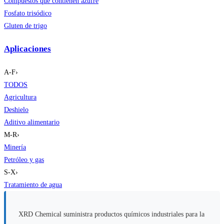
Compuestos que contienen azufre
Fosfato trisódico
Gluten de trigo
Aplicaciones
A-F
›
TODOS
Agricultura
Deshielo
Aditivo alimentario
M-R
›
Minería
Petróleo y gas
S-X
›
Tratamiento de agua
XRD Chemical suministra productos químicos industriales para la