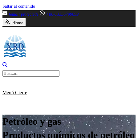
Saltar al contenido
[email protected]
+86-13356799699
Idioma
Menú
Cierre
Petróleo y gas
Productos químicos de petróleo