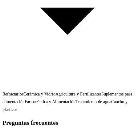
Refractarios
Cerámica y Vidrio
Agricultura y Fertilizantes
Suplementos para
alimentación
Farmacéutica y Alimentación
Tratamiento de agua
Caucho y
plásticos
Preguntas frecuentes