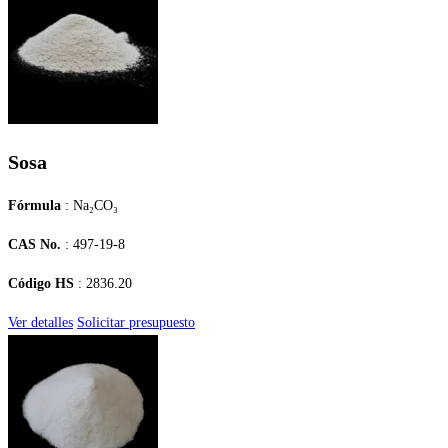
Sosa
Fórmula
: Na₂CO₃
CAS No.
: 497-19-8
Código HS
: 2836.20
Ver detalles
Solicitar presupuesto