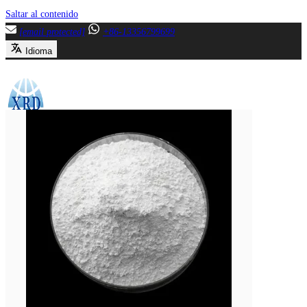
Saltar al contenido
[email protected]
+86-13356799699
Idioma
Menú
Cierre