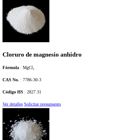
Cloruro de magnesio anhidro
Fórmula
: MgCl₂
CAS No.
: 7786-30-3
Código HS
: 2827.31
Ver detalles
Solicitar presupuesto