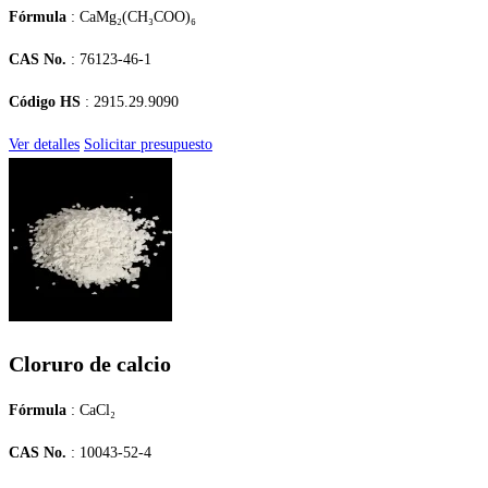
Fórmula
: CaMg₂(CH₃COO)₆
CAS No.
: 76123-46-1
Código HS
: 2915.29.9090
Ver detalles
Solicitar presupuesto
Cloruro de calcio
Fórmula
: CaCl₂
CAS No.
: 10043-52-4