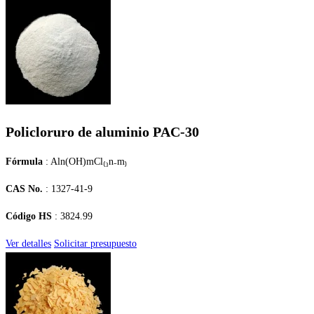
Policloruro de aluminio PAC-30
Fórmula
: Aln(OH)mCl₍₃n₋m₎
CAS No.
: 1327-41-9
Código HS
: 3824.99
Ver detalles
Solicitar presupuesto