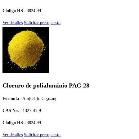
Código HS
: 3824.99
Ver detalles
Solicitar presupuesto
Cloruro de polialuminio PAC-28
Fórmula
: Aln(OH)mCl₍₃n₋m₎
CAS No.
: 1327-41-9
Código HS
: 3824.99
Ver detalles
Solicitar presupuesto