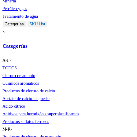
Minería
Petróleo y gas
Tratamiento de agua
Categorías
SKU List
×
Categorías
A-F
›
TODOS
Cloruro de amonio
Químicos aromáticos
Productos de cloruro de calcio
Acetato de calcio magnesio
Ácido cítrico
Aditivos para hormigón / superplastificantes
Productos sulfatos ferrosos
M-R
›
Productos de cloruro de magnesio