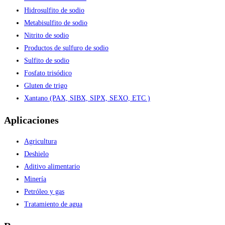
Hidrosulfito de sodio
Metabisulfito de sodio
Nitrito de sodio
Productos de sulfuro de sodio
Sulfito de sodio
Fosfato trisódico
Gluten de trigo
Xantano (PAX, SIBX, SIPX, SEXO, ETC )
Aplicaciones
Agricultura
Deshielo
Aditivo alimentario
Minería
Petróleo y gas
Tratamiento de agua