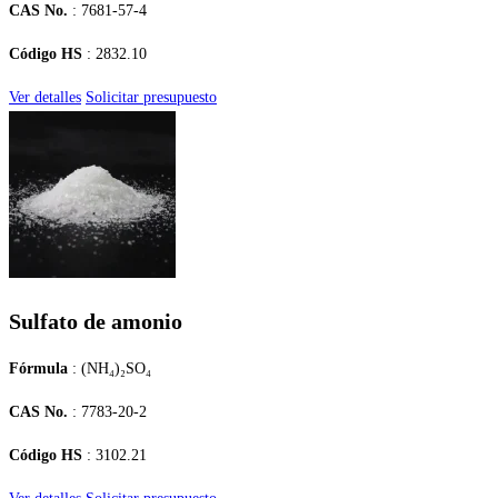
CAS No.
: 7681-57-4
Código HS
: 2832.10
Ver detalles
Solicitar presupuesto
Sulfato de amonio
Fórmula
: (NH₄)₂SO₄
CAS No.
: 7783-20-2
Código HS
: 3102.21