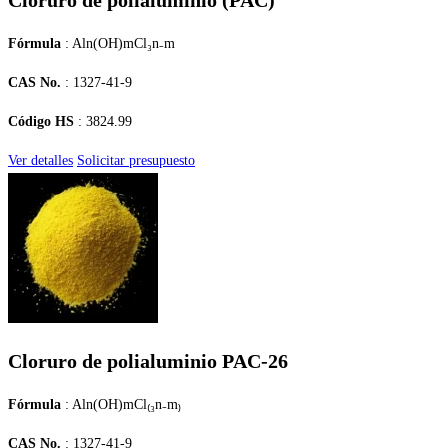
Cloruro de polialuminio (PAC)
Fórmula
: Aln(OH)mCl₃n₋m
CAS No.
: 1327-41-9
Código HS
: 3824.99
Ver detalles
Solicitar presupuesto
Cloruro de polialuminio PAC-26
Fórmula
: Aln(OH)mCl₍₃n₋m₎
CAS No.
: 1327-41-9