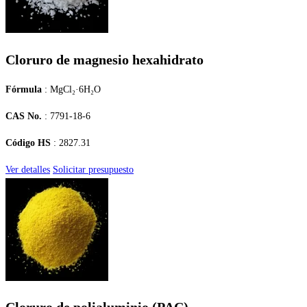
Cloruro de magnesio hexahidrato
Fórmula
: MgCl₂·6H₂O
CAS No.
: 7791-18-6
Código HS
: 2827.31
Ver detalles
Solicitar presupuesto