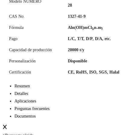
Modelo NÚMERO
28
CAS No.
1327-41-9
Fórmula
Aln(OH)mCl₍₃n₋m₎
Pago
L/C, T/T, D/P, D/A, etc.
Capacidad de producción
20000 t/y
Personalización
Disponible
Certificación
CE, RoHS, ISO, SGS, Halal
Resumen
Detalles
Aplicaciones
Preguntas frecuentes
Documentos