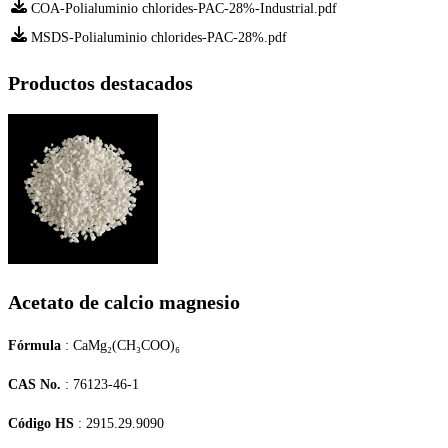
COA-Polialuminio chlorides-PAC-28%-Industrial.pdf
MSDS-Polialuminio chlorides-PAC-28%.pdf
Productos destacados
Acetato de calcio magnesio
Fórmula
: CaMg₂(CH₃COO)₆
CAS No.
: 76123-46-1
Código HS
: 2915.29.9090