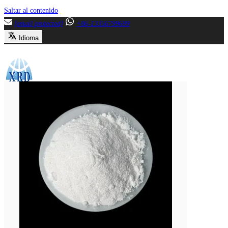
Saltar al contenido
[email protected]
+86-13356799699
Idioma
Menú
Cierre