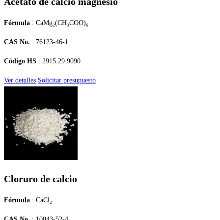
Acetato de calcio magnesio
Fórmula
: CaMg₂(CH₃COO)₆
CAS No.
: 76123-46-1
Código HS
: 2915.29.9090
Ver detalles
Solicitar presupuesto
Cloruro de calcio
Fórmula
: CaCl₂
CAS No.
: 10043-52-4