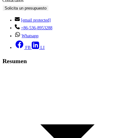
Contáctanos
Solicita un presupuesto
[email protected]
+86-536-8953288
Whatsapp
FB
LI
Resumen