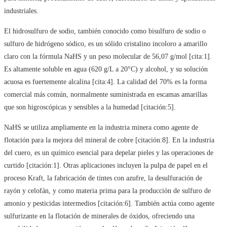
industriales.
El hidrosulfuro de sodio, también conocido como bisulfuro de sodio o
sulfuro de hidrógeno sódico, es un sólido cristalino incoloro a amarillo
claro con la fórmula NaHS y un peso molecular de 56,07 g/mol [cita:1].
Es altamente soluble en agua (620 g/L a 20°C) y alcohol, y su solución
acuosa es fuertemente alcalina [cita:4]. La calidad del 70% es la forma
comercial más común, normalmente suministrada en escamas amarillas
que son higroscópicas y sensibles a la humedad [citación:5].
NaHS se utiliza ampliamente en la industria minera como agente de
flotación para la mejora del mineral de cobre [citación:8]. En la industria
del cuero, es un químico esencial para depelar pieles y las operaciones de
curtido [citación:1]. Otras aplicaciones incluyen la pulpa de papel en el
proceso Kraft, la fabricación de tintes con azufre, la desulfuración de
rayón y celofán, y como materia prima para la producción de sulfuro de
amonio y pesticidas intermedios [citación:6]. También actúa como agente
sulfurizante en la flotación de minerales de óxidos, ofreciendo una