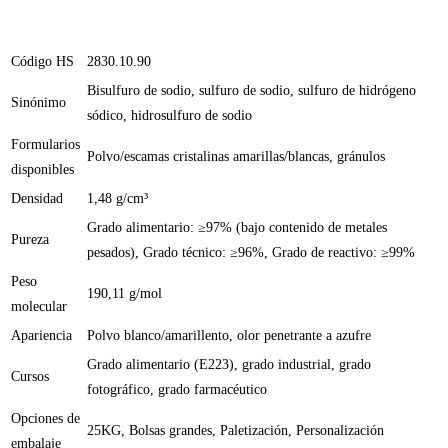
Código HS
2830.10.90
Bisulfuro de sodio, sulfuro de sodio, sulfuro de hidrógeno
Sinónimo
sódico, hidrosulfuro de sodio
Formularios
Polvo/escamas cristalinas amarillas/blancas, gránulos
disponibles
Densidad
1,48 g/cm³
Grado alimentario: ≥97% (bajo contenido de metales
Pureza
pesados), Grado técnico: ≥96%, Grado de reactivo: ≥99%
Peso
190,11 g/mol
molecular
Apariencia
Polvo blanco/amarillento, olor penetrante a azufre
Grado alimentario (E223), grado industrial, grado
Cursos
fotográfico, grado farmacéutico
Opciones de
25KG, Bolsas grandes, Paletización, Personalización
embalaje