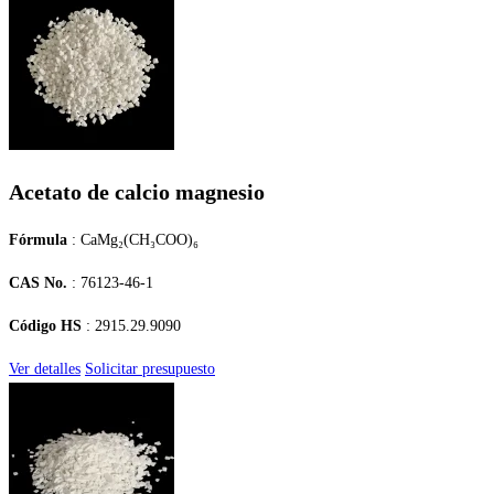
Acetato de calcio magnesio
Fórmula
: CaMg₂(CH₃COO)₆
CAS No.
: 76123-46-1
Código HS
: 2915.29.9090
Ver detalles
Solicitar presupuesto