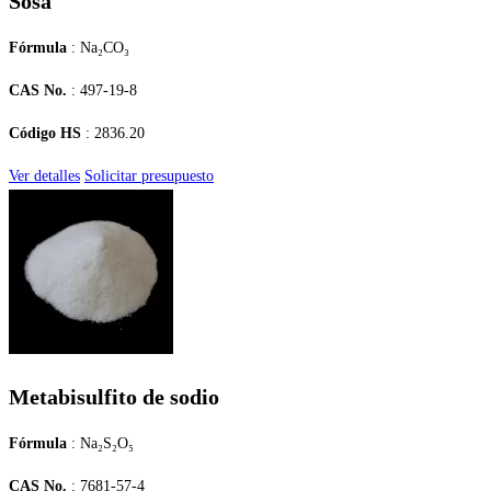
Sosa
Fórmula
: Na₂CO₃
CAS No.
: 497-19-8
Código HS
: 2836.20
Ver detalles
Solicitar presupuesto
Metabisulfito de sodio
Fórmula
: Na₂S₂O₅
CAS No.
: 7681-57-4