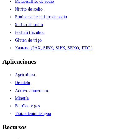
Metabisulfito de sodio
Nitrito de sodio
Productos de sulfuro de sodio
Sulfito de sodio
Fosfato trisódico
Gluten de trigo
Xantano (PAX, SIBX, SIPX, SEXO, ETC )
Aplicaciones
Agricultura
Deshielo
Aditivo alimentario
Minería
Petróleo y gas
Tratamiento de agua
Recursos