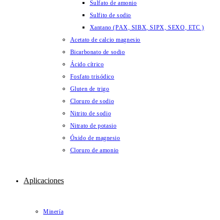
Sulfato de amonio
Sulfito de sodio
Xantano (PAX, SIBX, SIPX, SEXO, ETC )
Acetato de calcio magnesio
Bicarbonato de sodio
Ácido cítrico
Fosfato trisódico
Gluten de trigo
Cloruro de sodio
Nitrito de sodio
Nitrato de potasio
Óxido de magnesio
Cloruro de amonio
Aplicaciones
Minería