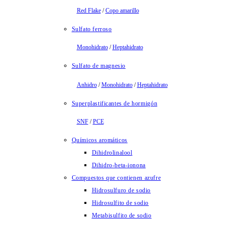
Red Flake
/
Copo amarillo
Sulfato ferroso
Monohidrato
/
Heptahidrato
Sulfato de magnesio
Anhidro
/
Monohidrato
/
Heptahidrato
Superplastificantes de hormigón
SNF
/
PCE
Químicos aromáticos
Dihidrolinalool
Dihidro-beta-ionona
Compuestos que contienen azufre
Hidrosulfuro de sodio
Hidrosulfito de sodio
Metabisulfito de sodio