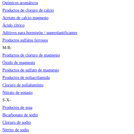
Químicos aromáticos
Productos de cloruro de calcio
Acetato de calcio magnesio
Ácido cítrico
Aditivos para hormigón / superplastificantes
Productos sulfatos ferrosos
M-R
›
Productos de cloruro de magnesio
Óxido de magnesio
Productos de sulfato de magnesio
Productos de poliacrilamida
Cloruro de polialuminio
Nitrato de potasio
S-X
›
Productos de sosa
Bicarbonato de sodio
Cloruro de sodio
Nitrito de sodio