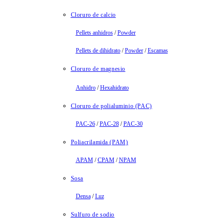
Cloruro de calcio
Pellets anhidros
/
Powder
Pellets de dihidrato
/
Powder
/
Escamas
Cloruro de magnesio
Anhidro
/
Hexahidrato
Cloruro de polialuminio (PAC)
PAC-26
/
PAC-28
/
PAC-30
Poliacrilamida (PAM)
APAM
/
CPAM
/
NPAM
Sosa
Densa
/
Luz
Sulfuro de sodio