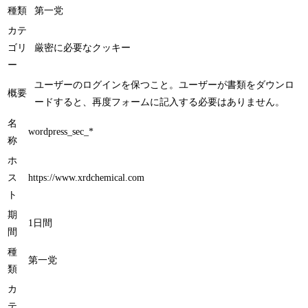
種類
第一党
カテ
ゴリ
厳密に必要なクッキー
ー
ユーザーのログインを保つこと。ユーザーが書類をダウンロ
概要
ードすると、再度フォームに記入する必要はありません。
名
wordpress_sec_*
称
ホ
ス
https://www.xrdchemical.com
ト
期
1日間
間
種
第一党
類
カ
テ