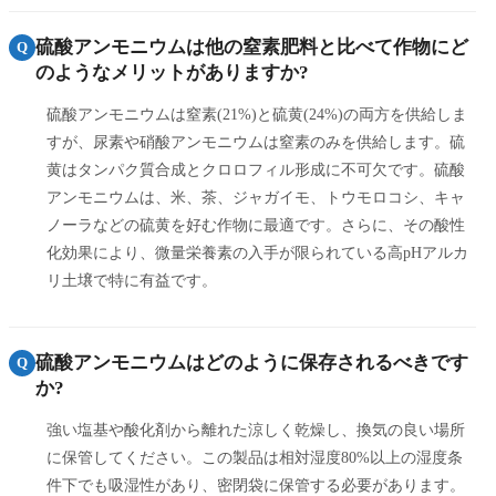
硫酸アンモニウムは他の窒素肥料と比べて作物にど
Q
のようなメリットがありますか?
硫酸アンモニウムは窒素(21%)と硫黄(24%)の両方を供給しま
すが、尿素や硝酸アンモニウムは窒素のみを供給します。硫
黄はタンパク質合成とクロロフィル形成に不可欠です。硫酸
アンモニウムは、米、茶、ジャガイモ、トウモロコシ、キャ
ノーラなどの硫黄を好む作物に最適です。さらに、その酸性
化効果により、微量栄養素の入手が限られている高pHアルカ
リ土壌で特に有益です。
硫酸アンモニウムはどのように保存されるべきです
Q
か?
強い塩基や酸化剤から離れた涼しく乾燥し、換気の良い場所
に保管してください。この製品は相対湿度80%以上の湿度条
件下でも吸湿性があり、密閉袋に保管する必要があります。