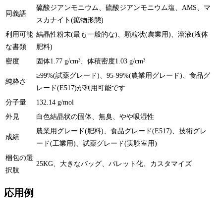
硫酸ジアンモニウム、硫酸ジアンモニウム塩、AMS、マ
同義語
スカナイト(鉱物形態)
利用可能
結晶性粉末(最も一般的な)、顆粒状(農業用)、溶液(液体
な書類
肥料)
密度
固体1.77 g/cm³、体積密度1.03 g/cm³
≥99%(試薬グレード)、95-99%(農業用グレード)、食品グ
純粋さ
レード(E517)が利用可能です
分子量
132.14 g/mol
外見
白色結晶状の固体、無臭、やや吸湿性
農業用グレード(肥料)、食品グレード(E517)、技術グレ
成績
ード(工業用)、試薬グレード(実験室用)
梱包の選
25KG、大きなバッグ、パレット化、カスタマイズ
択肢
応用例