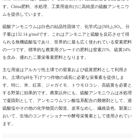
す。China肥料、水処理、工業用途向けに高純度の硫酸アンモニウ
ムを提供しています。
硫酸アンモニウムは白色の結晶性固体で、化学式は(NH₄)₂SO₄、分
子量は132.14 g/molです。これはアンモニアと硫酸を反応させて得
られる無機硫酸塩であり、世界的に最も広く使われている窒素肥料
の一つです。標準的な農業用グレードの肥料は窒素21%、硫黄24%
を含み、優れた二重栄養素肥料となります。
主な用途はアルカリ性土壌での窒素および硫黄肥料として利用さ
れ、土壌のpHを下げつつ作物の成長に必要な栄養素を提供しま
す。特に、米、紅茶、ジャガイモ、トウモロコシ、高硫黄を必要と
する野菜に効果的です。農業以外にも、硫酸アンモニウムは水処理
で凝固剤として、アンモニウムリン酸塩系配合の難燃剤として、過
硫酸塩やその他の化学物質の製造、皮革なめし、繊維染色、製菓に
おいて、生地のコンディショナーや酵母栄養素として使用されてい
ます。