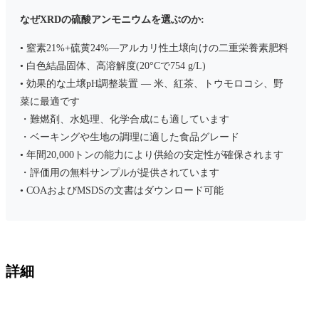
なぜXRDの硫酸アンモニウムを選ぶのか:
• 窒素21%+硫黄24%—アルカリ性土壌向けの二重栄養素肥料
• 白色結晶固体、高溶解度(20°Cで754 g/L)
• 効果的な土壌pH調整装置 — 米、紅茶、トウモロコシ、野
菜に最適です
・難燃剤、水処理、化学合成にも適しています
・ベーキングや生地の調理に適した食品グレード
• 年間20,000トンの能力により供給の安定性が確保されます
・評価用の無料サンプルが提供されています
• COAおよびMSDSの文書はダウンロード可能
詳細