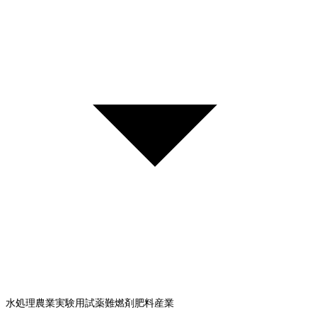
水処理
農業
実験用試薬
難燃剤
肥料産業