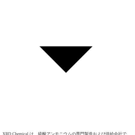
XRD Chemical は、硫酸アンモニウムの専門製造および供給会社で