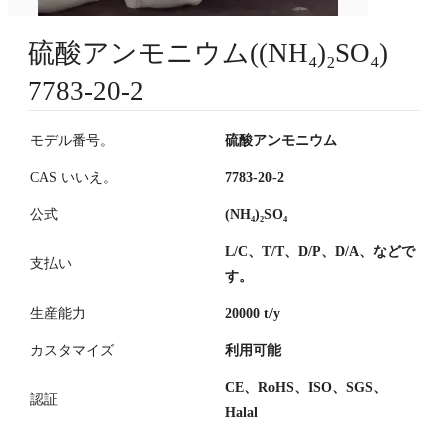
硫酸アンモニウム((NH₄)₂SO₄)
7783-20-2
モデル番号。
硫酸アンモニウム
CAS いいえ。
7783-20-2
公式
(NH₄)₂SO₄
L/C、T/T、D/P、D/A、などで
支払い
す。
生産能力
20000 t/y
カスタマイズ
利用可能
CE、RoHS、ISO、SGS、
認証
Halal