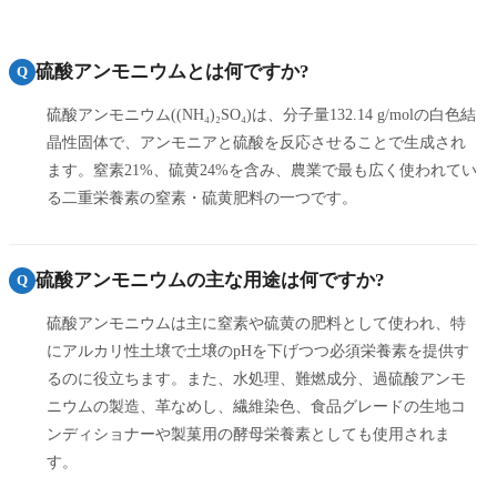
硫酸アンモニウムとは何ですか?
Q
硫酸アンモニウム((NH₄)₂SO₄)は、分子量132.14 g/molの白色結
晶性固体で、アンモニアと硫酸を反応させることで生成され
ます。窒素21%、硫黄24%を含み、農業で最も広く使われてい
る二重栄養素の窒素・硫黄肥料の一つです。
硫酸アンモニウムの主な用途は何ですか?
Q
硫酸アンモニウムは主に窒素や硫黄の肥料として使われ、特
にアルカリ性土壌で土壌のpHを下げつつ必須栄養素を提供す
るのに役立ちます。また、水処理、難燃成分、過硫酸アンモ
ニウムの製造、革なめし、繊維染色、食品グレードの生地コ
ンディショナーや製菓用の酵母栄養素としても使用されま
す。