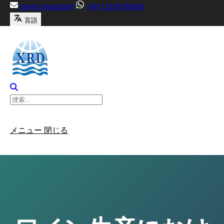
内
[email protected]
+86-13356799699
容
言語
へ
ス
キ
ッ
プ
メニュー
閉じる