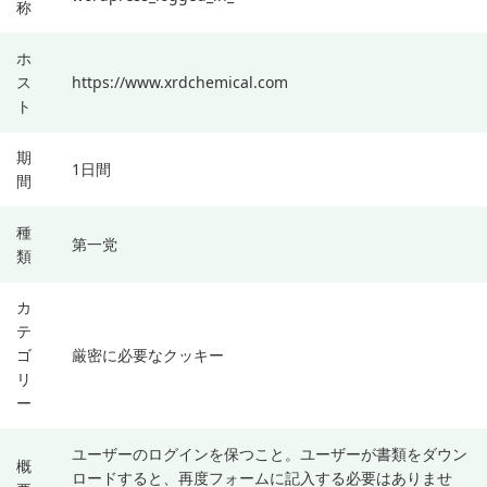
称
ホ
ス
https://www.xrdchemical.com
ト
期
1日間
間
種
第一党
類
カ
テ
ゴ
厳密に必要なクッキー
リ
ー
ユーザーのログインを保つこと。ユーザーが書類をダウン
概
ロードすると、再度フォームに記入する必要はありませ