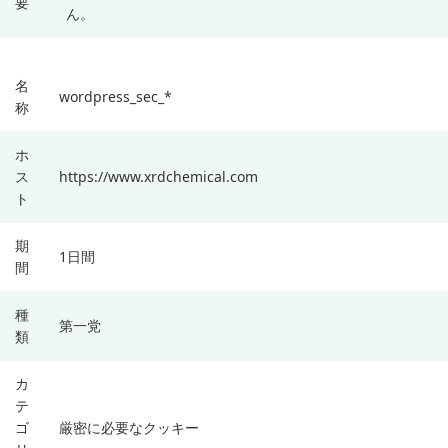
要
ん。
名
wordpress_sec_*
称
ホ
ス
https://www.xrdchemical.com
ト
期
1日間
間
種
第一党
類
カ
テ
ゴ
厳密に必要なクッキー