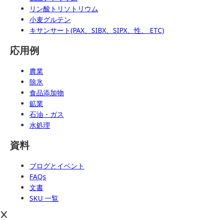
リン酸トリソトリウム
小麦グルテン
キサンサート(PAX、SIBX、SIPX、性、 ETC)
応用例
農業
除氷
食品添加物
鉱業
石油・ガス
水処理
資料
ブログとイベント
FAQs
文書
SKU 一覧