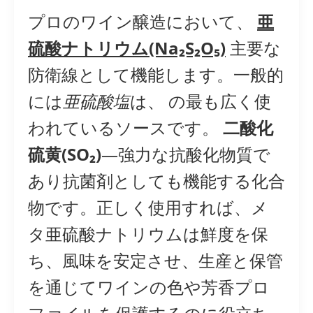
プロのワイン醸造において、
亜
硫酸ナトリウム(Na₂S₂O₅)
主要な
防衛線として機能します。一般的
には
亜硫酸塩
は、 の最も広く使
われているソースです。
二酸化
硫黄(SO₂)
—強力な抗酸化物質で
あり抗菌剤としても機能する化合
物です。正しく使用すれば、メ
タ亜硫酸ナトリウムは鮮度を保
ち、風味を安定させ、生産と保管
を通じてワインの色や芳香プロ