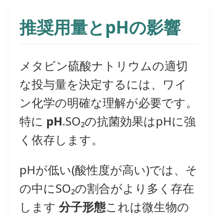
推奨用量とpHの影響
メタビン硫酸ナトリウムの適切
な投与量を決定するには、ワイ
ン化学の明確な理解が必要です。
特に
pH
.SO₂の抗菌効果はpHに強
く依存します。
pHが低い(酸性度が高い)では、そ
の中にSO₂の割合がより多く存在
します
分子形態
これは微生物の