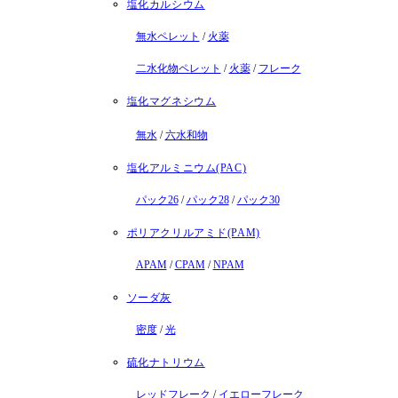
塩化カルシウム
無水ペレット
/
火薬
二水化物ペレット
/
火薬
/
フレーク
塩化マグネシウム
無水
/
六水和物
塩化アルミニウム(PAC)
パック26
/
パック28
/
パック30
ポリアクリルアミド(PAM)
APAM
/
CPAM
/
NPAM
ソーダ灰
密度
/
光
硫化ナトリウム
レッドフレーク
/
イエローフレーク