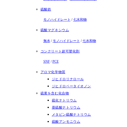
硫酸鉄
モノハイドレート
/
七水和物
硫酸マグネシウム
無水
/
モノハイドレート
/
七水和物
コンクリート超可塑化剤
SNF
/
PCE
アロマ化学物質
ジヒドロリナロール
ジヒドロベータイオノン
硫黄を含む化合物
硫化ナトリウム
亜硫酸ナトリウム
メタビン硫酸ナトリウム
硫酸アンモニウム