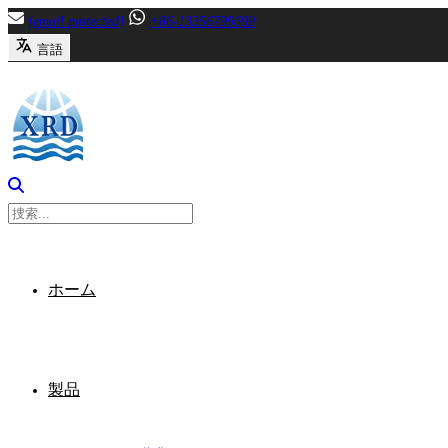
内
[email protected]
+86-13356799699
容
言語
へ
ス
キ
ッ
プ
ホーム
製品