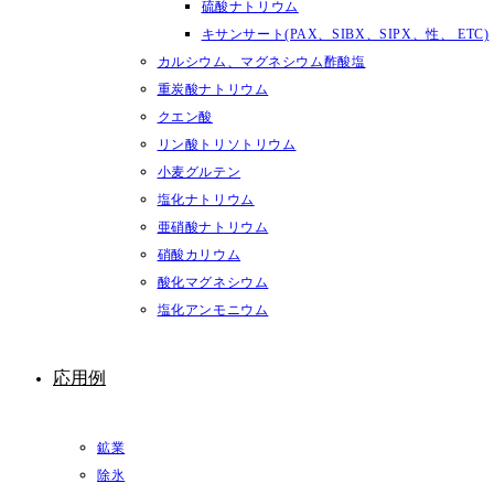
硫酸ナトリウム
キサンサート(PAX、SIBX、SIPX、性、 ETC)
カルシウム、マグネシウム酢酸塩
重炭酸ナトリウム
クエン酸
リン酸トリソトリウム
小麦グルテン
塩化ナトリウム
亜硝酸ナトリウム
硝酸カリウム
酸化マグネシウム
塩化アンモニウム
応用例
鉱業
除氷