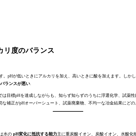
カリ度のバランス
す。pHが低いときにアルカリを加え、高いときに酸を加えます。しかし
のバランスが悪い
.
では目標pHを達成しながらも、知らず知らずのうちに浮選化学、試薬
切な補正がpHオーバーシュート、試薬廃棄物、不均一な冶金結果にどの
性は水の
pH変化に抵抗する能力
主に重炭酸イオン、炭酸イオン、水酸化