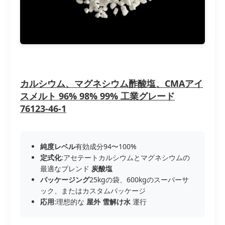
カルシウム、マグネシウム酢酸塩、CMAアイ
スメルト 96% 98% 99% 工業グレード
76123-46-1
純度レベル
有効成分94〜100%
定式化
:アセテートカルシウムとマグネシウムの
最適なブレンド
炭酸塩
パッケージング
25kgの袋、600kgのスーパーサ
ック、またはカスタムパッケージ
応用
:理想的な
屋外
雪解け水
運行