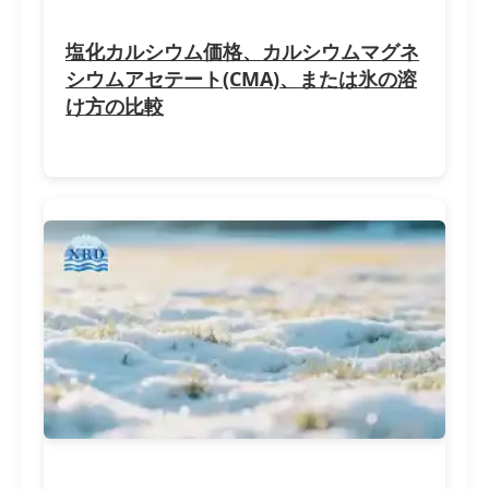
塩化カルシウム価格、カルシウムマグネ
シウムアセテート(CMA)、または氷の溶
け方の比較