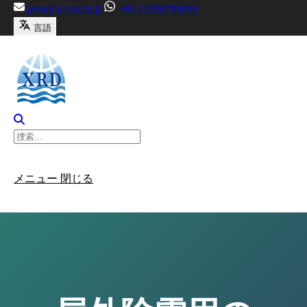
内
[email protected]
+86-13356799699
容
言語
へ
ス
キ
ッ
プ
メニュー
閉じる