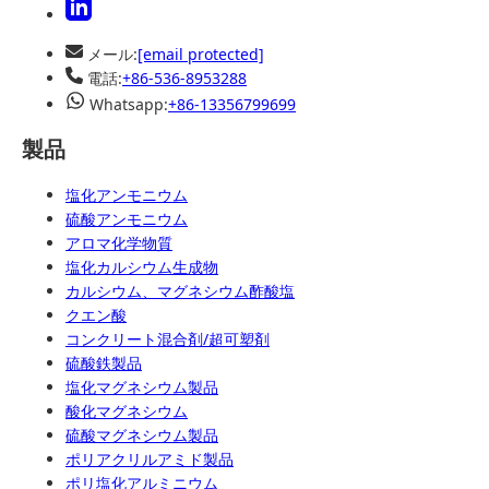
メール:
[email protected]
電話:
+86-536-8953288
Whatsapp:
+86-13356799699
製品
塩化アンモニウム
硫酸アンモニウム
アロマ化学物質
塩化カルシウム生成物
カルシウム、マグネシウム酢酸塩
クエン酸
コンクリート混合剤/超可塑剤
硫酸鉄製品
塩化マグネシウム製品
酸化マグネシウム
硫酸マグネシウム製品
ポリアクリルアミド製品
ポリ塩化アルミニウム