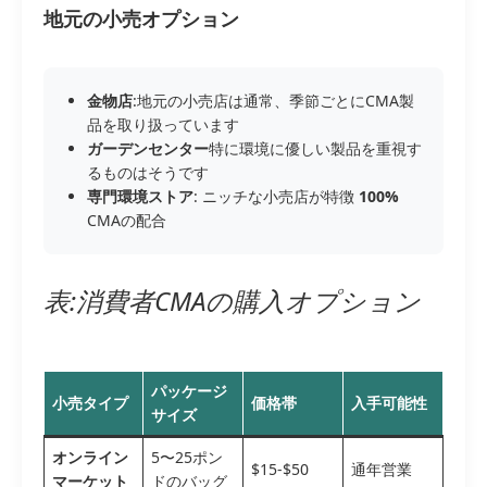
地元の小売オプション
金物店
:地元の小売店は通常、季節ごとにCMA製
品を取り扱っています
ガーデンセンター
特に環境に優しい製品を重視す
るものはそうです
専門環境ストア
: ニッチな小売店が特徴
100%
CMAの配合
表:消費者CMAの購入オプション
パッケージ
小売タイプ
価格帯
入手可能性
サイズ
オンライン
5〜25ポン
$15-$50
通年営業
マーケット
ドのバッグ