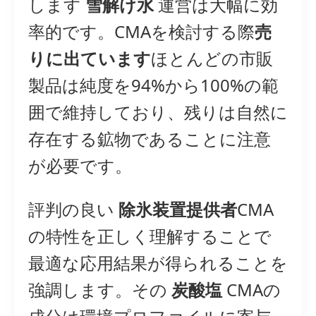
します
雪解け水
運営は大幅に効
率的です。CMAを検討する際
売
りに出ています
ほとんどの市販
製品は純度を94%から100%の範
囲で維持しており、残りは自然に
存在する鉱物であることに注意
が必要です。
評判の良い
除氷装置提供者
CMA
の特性を正しく理解することで
最適な応用結果が得られることを
強調します。その
炭酸塩
CMAの