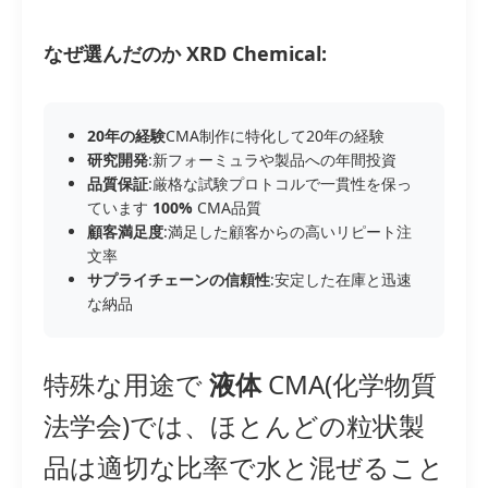
なぜ選んだのか XRD Chemical:
20年の経験
CMA制作に特化して20年の経験
研究開発
:新フォーミュラや製品への年間投資
品質保証
:厳格な試験プロトコルで一貫性を保っ
ています
100%
CMA品質
顧客満足度
:満足した顧客からの高いリピート注
文率
サプライチェーンの信頼性
:安定した在庫と迅速
な納品
特殊な用途で
液体
CMA(化学物質
法学会)では、ほとんどの粒状製
品は適切な比率で水と混ぜること