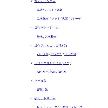
塩化カルシウム
無水ペレット
/
火薬
二水化物ペレット
/
火薬
/
フレーク
塩化マグネシウム
無水
/
六水和物
塩化アルミニウム(PAC)
パック26
/
パック28
/
パック30
ポリアクリルアミド(PAM)
APAM
/
CPAM
/
NPAM
ソーダ灰
密度
/
光
硫化ナトリウム
レッドフレーク
/
イエローフレーク