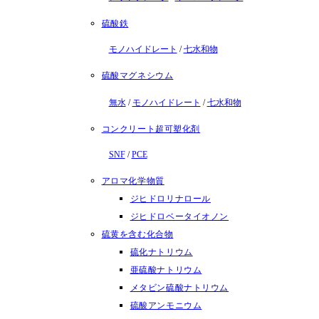
硫酸鉄
モノハイドレート
/
七水和物
硫酸マグネシウム
無水
/
モノハイドレート
/
七水和物
コンクリート超可塑化剤
SNF
/
PCE
アロマ化学物質
ジヒドロリナロール
ジヒドロベータイオノン
硫黄を含む化合物
硫化ナトリウム
亜硫酸ナトリウム
メタビン硫酸ナトリウム
硫酸アンモニウム