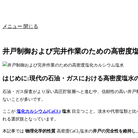
メニュー
閉じる
井戸制御および完井作業のための高密度
はじめに:現代の石油・ガスにおける高密度塩水
石油・ガス探査がより深い高圧貯留層へと進む中、信頼性の高い井戸
ないことが多いです。
ここが
塩化カルシウム(CaCl₂)
塩水
目立つこと。淡水や代替塩類と比
れる選択肢となっています。
本記事では
物理化学的性質
高密度CaCl₂塩水の
井戸の完全性を維持し