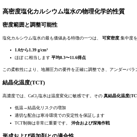
高密度塩化カルシウム塩水の物理化学的性質
密度範囲と調整可能性
塩化カルシウム塩水の最も価値ある特徴の一つは、
可変密度
.集中度
1.0から1.39 g/cm³
ほぼ に相当します
平均8.3〜11.6得点
この柔軟性により、地層圧力の要件を正確に調整でき、アンダーバラ
結晶化温度(TCT)
高濃度では、CaCl₂塩水は温度変化に敏感です。その
真結晶化温度(TC
低温→結晶化リスクの増加
適切な配合は寒冷環境での安定性を保証します
TCT制御は非常に重要です。
沖合および深海作戦
形成および添加剤との適合性