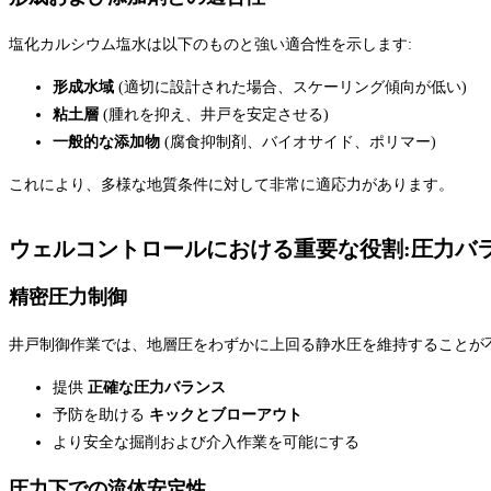
塩化カルシウム塩水は以下のものと強い適合性を示します:
形成水域
(適切に設計された場合、スケーリング傾向が低い)
粘土層
(腫れを抑え、井戸を安定させる)
一般的な添加物
(腐食抑制剤、バイオサイド、ポリマー)
これにより、多様な地質条件に対して非常に適応力があります。
ウェルコントロールにおける重要な役割:圧力バ
精密圧力制御
井戸制御作業では、地層圧をわずかに上回る静水圧を維持することが不可
提供
正確な圧力バランス
予防を助ける
キックとブローアウト
より安全な掘削および介入作業を可能にする
圧力下での流体安定性