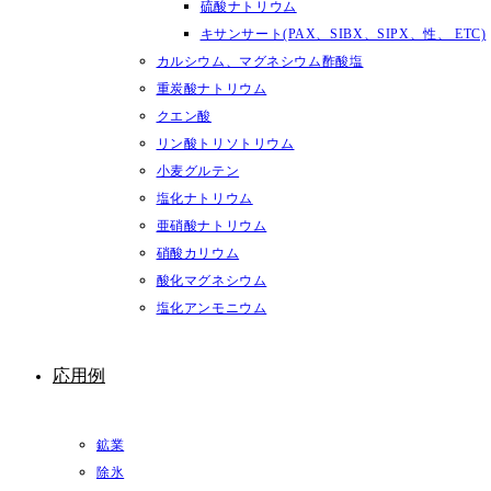
硫酸ナトリウム
キサンサート(PAX、SIBX、SIPX、性、 ETC)
カルシウム、マグネシウム酢酸塩
重炭酸ナトリウム
クエン酸
リン酸トリソトリウム
小麦グルテン
塩化ナトリウム
亜硝酸ナトリウム
硝酸カリウム
酸化マグネシウム
塩化アンモニウム
応用例
鉱業
除氷