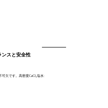
ランスと安全性
欠です。高密度CaCl₂塩水: