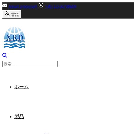
内
[email protected]
+86-13356799699
容
言語
へ
ス
キ
ッ
プ
ホーム
製品