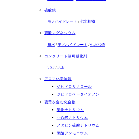
硫酸鉄
モノハイドレート
/
七水和物
硫酸マグネシウム
無水
/
モノハイドレート
/
七水和物
コンクリート超可塑化剤
SNF
/
PCE
アロマ化学物質
ジヒドロリナロール
ジヒドロベータイオノン
硫黄を含む化合物
硫化ナトリウム
亜硫酸ナトリウム
メタビン硫酸ナトリウム
硫酸アンモニウム