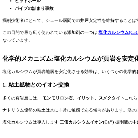
ビットボール
パイプの詰まり事故
掘削技術者にとって、シェール層間での井戸安定性を維持することは
この目的で最も広く使われている添加剤の一つは
塩化カルシウム(CaCl
なっています。
化学的メカニズム:塩化カルシウムが頁岩を安定
塩化カルシウムが頁岩地層を安定化させる効果は、いくつかの化学的
1. 粘土鉱物とのイオン交換
多くの頁岩層には、
モンモリロン石、イリット、スメクタイト
これら
ナトリウム優勢の粘土は水に非常に敏感である傾向があります。淡水
塩化カルシウムは導入します
二価カルシウムイオン(Ca²⁺)
掘削液の中