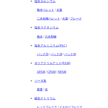
塩化カルシウム
無水ペレット
/
火薬
二水化物ペレット
/
火薬
/
フレーク
塩化マグネシウム
無水
/
六水和物
塩化アルミニウム(PAC)
パック26
/
パック28
/
パック30
ポリアクリルアミド(PAM)
APAM
/
CPAM
/
NPAM
ソーダ灰
密度
/
光
硫化ナトリウム
レッドフレーク
/
イエローフレーク