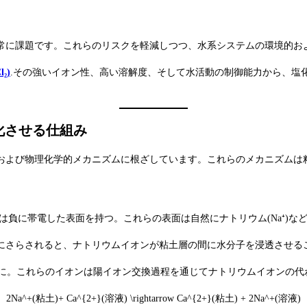
常に課題です。これらのリスクを軽減しつつ、水系システムの環境的お
₂)
.その強いイオン性、高い溶解度、そして水活動の制御能力から、塩
化させる仕組み
および物理化学的メカニズムに根ざしています。これらのメカニズムは
は負に帯電した表面を持つ。これらの表面は自然にナトリウム(Na⁺)
にさらされると、ナトリウムイオンが粘土層の間に水分子を浸透させる
に。これらのイオンは陽イオン交換過程を通じてナトリウムイオンの代
2Na^+(粘土)+ Ca^{2+}(溶液) \rightarrow Ca^{2+}(粘土) + 2Na^+(溶液)