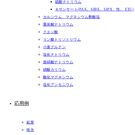
硫酸ナトリウム
キサンサート(PAX、SIBX、SIPX、性、 ETC)
カルシウム、マグネシウム酢酸塩
重炭酸ナトリウム
クエン酸
リン酸トリソトリウム
小麦グルテン
塩化ナトリウム
亜硝酸ナトリウム
硝酸カリウム
酸化マグネシウム
塩化アンモニウム
応用例
鉱業
除氷