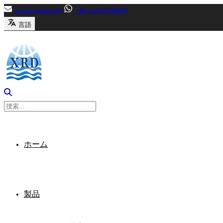
内
[email protected]
+86-13356799699
容
言語
へ
ス
キ
ッ
プ
ホーム
製品