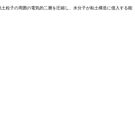
粘土粒子の周囲の電気的二層を圧縮し、水分子が粘土構造に侵入する能