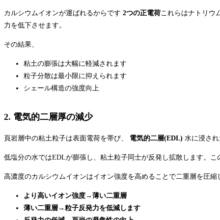
カルシウムイオンが運ばれるからです
2つの正電荷
これらはナトリウ
力を低下させます。
その結果、
粘土の膨張は大幅に軽減されます
粒子分散は最小限に抑えられます
シェール構造の強度向上
2. 電気的二層厚の減少
頁岩層中の粘土粒子は表面電荷を帯び、
電気的二層(EDL)
水に浸され
低塩分の水ではEDLが膨張し、粘土粒子同士が反発し拡散します。
高濃度のカルシウムイオンはイオン強度を高めることで二重層を圧縮
より高いイオン強度→薄い二重層
薄い二重層→粒子反発力を低減します