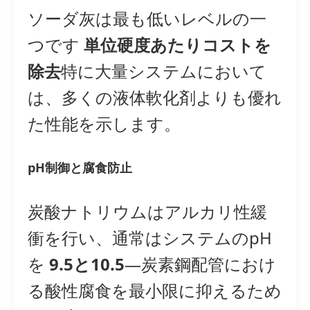
ソーダ灰は最も低いレベルの一
つです
単位硬度あたりコストを
除去
特に大量システムにおいて
は、多くの液体軟化剤よりも優れ
た性能を示します。
pH制御と腐食防止
炭酸ナトリウムはアルカリ性緩
衝を行い、通常はシステムのpH
を
9.5と10.5
—炭素鋼配管におけ
る酸性腐食を最小限に抑えるため