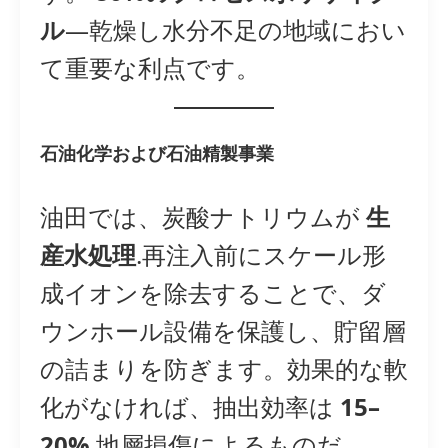
ル
—乾燥し水分不足の地域におい
て重要な利点です。
石油化学および石油精製事業
油田では、炭酸ナトリウムが
生
産水処理
.再注入前にスケール形
成イオンを除去することで、ダ
ウンホール設備を保護し、貯留層
の詰まりを防ぎます。効果的な軟
化がなければ、抽出効率は
15–
20%
地層損傷によるものだ。