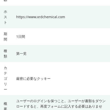
ホ
ス
https://www.xrdchemical.com
ト
期
1日間
間
種
第一党
類
カ
テ
ゴ
厳密に必要なクッキー
リ
ー
ユーザーのログインを保つこと。ユーザーが書類をダウン
概
ロードすると、再度フォームに記入する必要はありませ
要