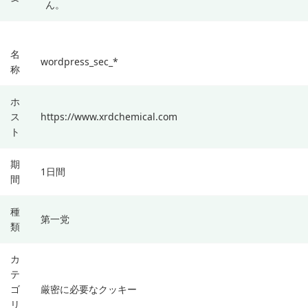
ん。
名
wordpress_sec_*
称
ホ
ス
https://www.xrdchemical.com
ト
期
1日間
間
種
第一党
類
カ
テ
ゴ
厳密に必要なクッキー
リ