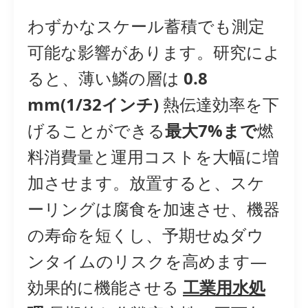
わずかなスケール蓄積でも測定
可能な影響があります。研究によ
ると、薄い鱗の層は
0.8
mm(1/32インチ)
熱伝達効率を下
げることができる
最大7%まで
燃
料消費量と運用コストを大幅に増
加させます。放置すると、スケ
ーリングは腐食を加速させ、機器
の寿命を短くし、予期せぬダウ
ンタイムのリスクを高めます—
効果的に機能させる
工業用水処