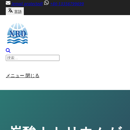
内
[email protected]
+86-13356799699
容
言語
へ
ス
キ
ッ
プ
メニュー
閉じる