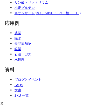
リン酸トリソトリウム
小麦グルテン
キサンサート(PAX、SIBX、SIPX、性、 ETC)
応用例
農業
除氷
食品添加物
鉱業
石油・ガス
水処理
資料
ブログとイベント
FAQs
文書
SKU 一覧