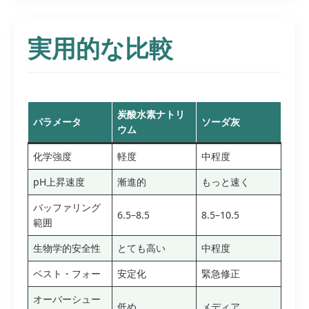
実用的な比較
炭酸水素ナトリ
パラメータ
ソーダ灰
ウム
化学強度
軽度
中程度
pH上昇速度
漸進的
もっと速く
バッファリング
6.5–8.5
8.5–10.5
範囲
生物学的安全性
とても高い
中程度
ベスト・フォー
安定化
緊急修正
オーバーシュー
低め
メディア