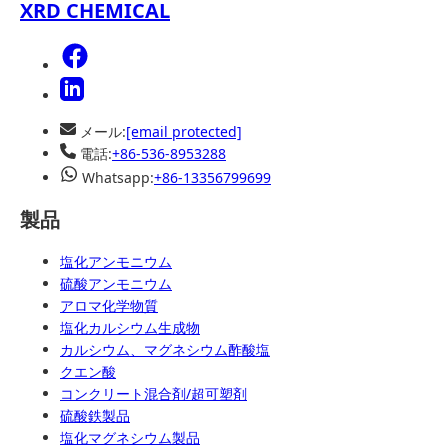
XRD CHEMICAL
メール:
[email protected]
電話:
+86-536-8953288
Whatsapp:
+86-13356799699
製品
塩化アンモニウム
硫酸アンモニウム
アロマ化学物質
塩化カルシウム生成物
カルシウム、マグネシウム酢酸塩
クエン酸
コンクリート混合剤/超可塑剤
硫酸鉄製品
塩化マグネシウム製品