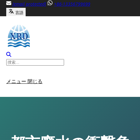
内
[email protected]
+86-13356799699
容
言語
へ
ス
キ
ッ
プ
メニュー
閉じる