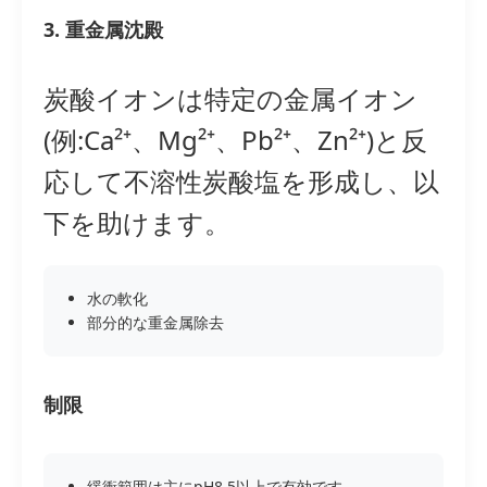
3. 重金属沈殿
炭酸イオンは特定の金属イオン
(例:Ca²⁺、Mg²⁺、Pb²⁺、Zn²⁺)と反
応して不溶性炭酸塩を形成し、以
下を助けます。
水の軟化
部分的な重金属除去
制限
緩衝範囲は主にpH8.5以上で有効です