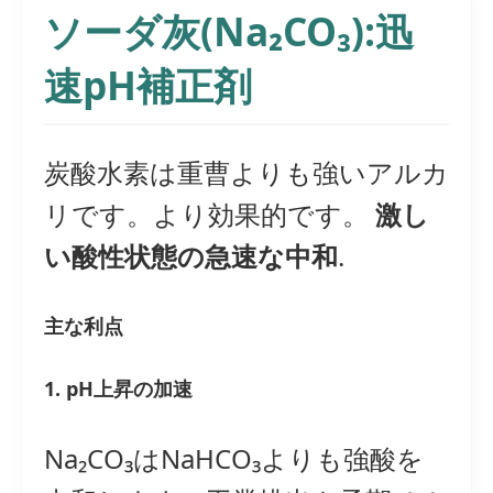
ソーダ灰(Na₂CO₃):迅
速pH補正剤
炭酸水素は重曹よりも強いアルカ
リです。より効果的です。
激し
い酸性状態の急速な中和
.
主な利点
1. pH上昇の加速
Na₂CO₃はNaHCO₃よりも強酸を