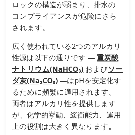
ロックの構造が弱まり、排水の
コンプライアンスが危険にさら
されます。
広く使われている2つのアルカリ
性源は以下の通りです —
重炭酸
ナトリウム(NaHCO₃)
および
ソー
ダ灰(Na₂CO₃)
—はpHを安定化す
るために頻繁に適用されます。
両者はアルカリ性を提供します
が、化学的挙動、緩衝能力、運用
上の役割は大きく異なります。