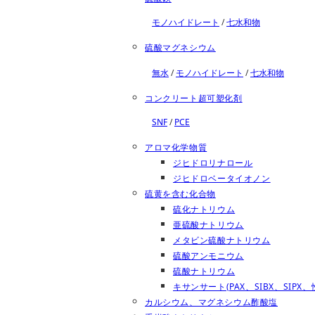
モノハイドレート
/
七水和物
硫酸マグネシウム
無水
/
モノハイドレート
/
七水和物
コンクリート超可塑化剤
SNF
/
PCE
アロマ化学物質
ジヒドロリナロール
ジヒドロベータイオノン
硫黄を含む化合物
硫化ナトリウム
亜硫酸ナトリウム
メタビン硫酸ナトリウム
硫酸アンモニウム
硫酸ナトリウム
キサンサート(PAX、SIBX、SIPX、性
カルシウム、マグネシウム酢酸塩