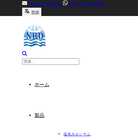
内
[email protected]
+86-13356799699
容
言語
へ
ス
キ
ッ
プ
ホーム
製品
塩化カルシウム