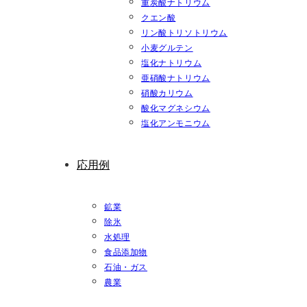
重炭酸ナトリウム
クエン酸
リン酸トリソトリウム
小麦グルテン
塩化ナトリウム
亜硝酸ナトリウム
硝酸カリウム
酸化マグネシウム
塩化アンモニウム
応用例
鉱業
除氷
水処理
食品添加物
石油・ガス
農業