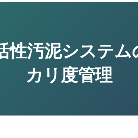
:活性汚泥システム
カリ度管理