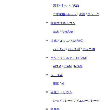
無水ペレット
/
火薬
二水化物ペレット
/
火薬
/
フレーク
塩化マグネシウム
無水
/
六水和物
塩化アルミニウム(PAC)
パック26
/
パック28
/
パック30
ポリアクリルアミド(PAM)
APAM
/
CPAM
/
NPAM
ソーダ灰
密度
/
光
硫化ナトリウム
レッドフレーク
/
イエローフレーク
硫酸鉄