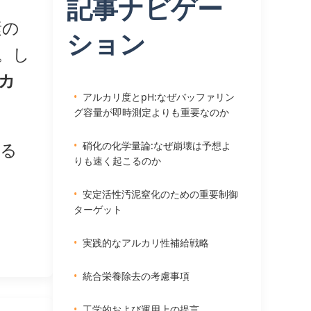
記事ナビゲー
素の
ション
。し
カ
アルカリ度とpH:なぜバッファリン
グ容量が即時測定よりも重要なのか
する
硝化の化学量論:なぜ崩壊は予想よ
りも速く起こるのか
安定活性汚泥窒化のための重要制御
ターゲット
実践的なアルカリ性補給戦略
統合栄養除去の考慮事項
工学的および運用上の提言