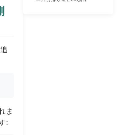
測
を追
されま
す: