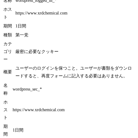
名称
wordpress_logged_in_*
ホス
https://www.xrdchemical.com
ト
期間
1日間
種類
第一党
カテ
ゴリ
厳密に必要なクッキー
ー
ユーザーのログインを保つこと。ユーザーが書類をダウンロ
概要
ードすると、再度フォームに記入する必要はありません。
名
wordpress_sec_*
称
ホ
ス
https://www.xrdchemical.com
ト
期
1日間
間