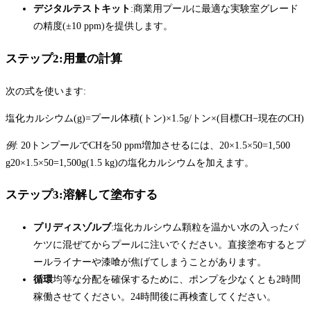
デジタルテストキット
:商業用プールに最適な実験室グレード
の精度(±10 ppm)を提供します。
ステップ2:用量の計算
次の式を使います:
塩化カルシウム(g)=プール体積(トン)×1.5g/トン×(目標CH−現在のCH)
例
: 20トンプールでCHを50 ppm増加させるには、20×1.5×50=1,500
g20×1.5×50=1,500g(1.5 kg)の塩化カルシウムを加えます。
ステップ3:溶解して塗布する
プリディスゾルブ
:塩化カルシウム顆粒を温かい水の入ったバ
ケツに混ぜてからプールに注いでください。直接塗布するとプ
ールライナーや漆喰が焦げてしまうことがあります。
循環
均等な分配を確保するために、ポンプを少なくとも2時間
稼働させてください。24時間後に再検査してください。