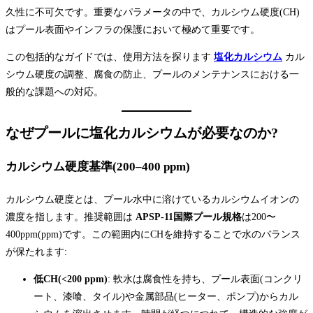
久性に不可欠です。重要なパラメータの中で、カルシウム硬度(CH)
はプール表面やインフラの保護において極めて重要です。
この包括的なガイドでは、使用方法を探ります
塩化カルシウム
カル
シウム硬度の調整、腐食の防止、プールのメンテナンスにおける一
般的な課題への対応。
なぜプールに塩化カルシウムが必要なのか?
カルシウム硬度基準(200–400 ppm)
カルシウム硬度とは、プール水中に溶けているカルシウムイオンの
濃度を指します。推奨範囲は
APSP-11国際プール規格
は200〜
400ppm(ppm)です。この範囲内にCHを維持することで水のバランス
が保たれます:
低CH(<200 ppm)
: 軟水は腐食性を持ち、プール表面(コンクリ
ート、漆喰、タイル)や金属部品(ヒーター、ポンプ)からカル