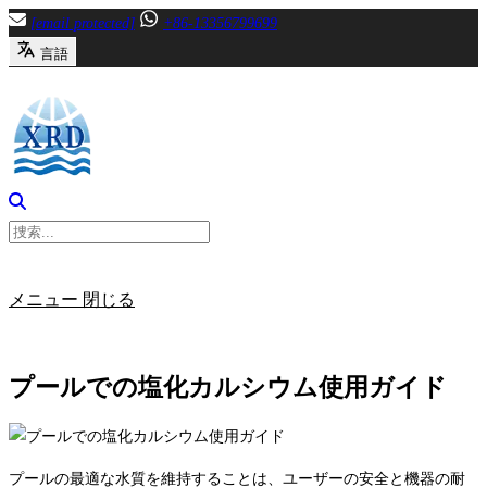
内
[email protected]
+86-13356799699
容
言語
へ
ス
キ
ッ
プ
メニュー
閉じる
プールでの塩化カルシウム使用ガイド
プールの最適な水質を維持することは、ユーザーの安全と機器の耐