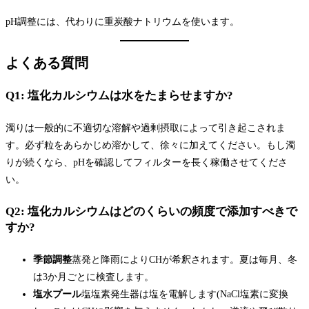
pH調整には、代わりに重炭酸ナトリウムを使います。
よくある質問
Q1: 塩化カルシウムは水をたまらせますか?
濁りは一般的に不適切な溶解や過剰摂取によって引き起こされま
す。必ず粒をあらかじめ溶かして、徐々に加えてください。もし濁
りが続くなら、pHを確認してフィルターを長く稼働させてくださ
い。
Q2: 塩化カルシウムはどのくらいの頻度で添加すべきで
すか?
季節調整
蒸発と降雨によりCHが希釈されます。夏は毎月、冬
は3か月ごとに検査します。
塩水プール
塩塩素発生器は塩を電解します(NaCl塩素に変換