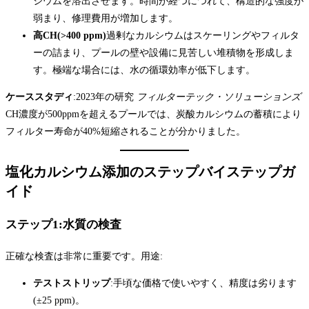
シウムを溶出させます。時間が経つにつれて、構造的な強度が
弱まり、修理費用が増加します。
高CH(>400 ppm)
過剰なカルシウムはスケーリングやフィルタ
ーの詰まり、プールの壁や設備に見苦しい堆積物を形成しま
す。極端な場合には、水の循環効率が低下します。
ケーススタディ
:2023年の研究
フィルターテック・ソリューションズ
CH濃度が500ppmを超えるプールでは、炭酸カルシウムの蓄積により
フィルター寿命が40%短縮されることが分かりました。
塩化カルシウム添加のステップバイステップガ
イド
ステップ1:水質の検査
正確な検査は非常に重要です。用途:
テストストリップ
:手頃な価格で使いやすく、精度は劣ります
(±25 ppm)。