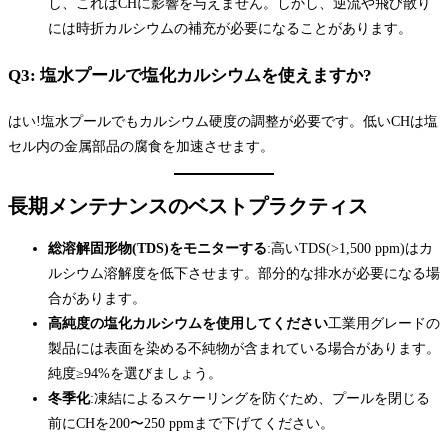
し、これはCHに影響を与えません。しかし、逆流や飛び散り
には時折カルシウムの補充が必要になることがあります。
Q3: 塩水プールで塩化カルシウムを使えますか?
はい!塩水プールでもカルシウム硬度の調整が必要です。低いCHは塩
セル内の金属部品の腐食を加速させます。
長期メンテナンスのベストプラクティス
総溶解固形物(TDS)をモニターする
:高いTDS(>1,500 ppm)はカ
ルシウム溶解度を低下させます。部分的な排水が必要になる場
合があります。
高純度の塩化カルシウムを使用してください
工業用グレードの
製品には表面を染める不純物が含まれている場合があります。
純度≥94%を選びましょう。
冬季化
:凍結によるスケーリングを防ぐため、プールを閉じる
前にCHを200〜250 ppmまで下げてください。