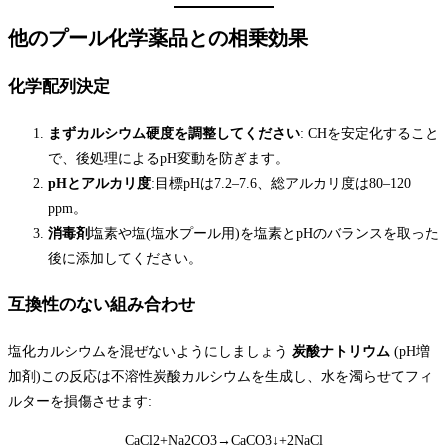
他のプール化学薬品との相乗効果
化学配列決定
まずカルシウム硬度を調整してください
: CHを安定化すること
で、後処理によるpH変動を防ぎます。
pHとアルカリ度
:目標pHは7.2–7.6、総アルカリ度は80–120
ppm。
消毒剤
塩素や塩(塩水プール用)を塩素とpHのバランスを取った
後に添加してください。
互換性のない組み合わせ
塩化カルシウムを混ぜないようにしましょう
炭酸ナトリウム
(pH増
加剤)この反応は不溶性炭酸カルシウムを生成し、水を濁らせてフィ
ルターを損傷させます:
CaCl2+Na2CO3→CaCO3↓+2NaCl