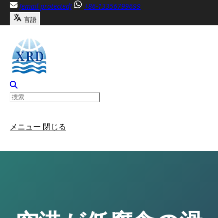
内
[email protected]
+86-13356799699
容
言語
へ
ス
キ
ッ
プ
メニュー
閉じる