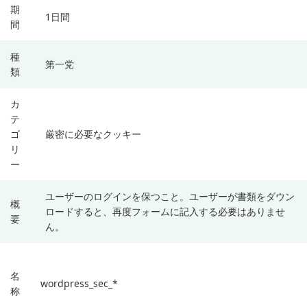
期
1日間
間
種
第一党
類
カ
テ
ゴ
厳密に必要なクッキー
リ
ー
ユーザーのログインを保つこと。ユーザーが書類をダウン
概
ロードすると、再度フォームに記入する必要はありませ
要
ん。
名
wordpress_sec_*
称