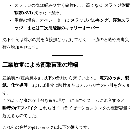
スラッジの塊は緩みやすく破片化し、高くなる
スラッジ体積
指数(SVI)
濁った上澄液。
重症の場合、オペレーターは
スラッジバルキング、浮遊スラ
ッジ、または二次清澄器のキャリーオーバー
.
沈下不良は排水の質を直接損なうだけでなく、下流のろ過や消毒負
荷を増加させます。
工業放電による衝撃荷重の増幅
産業廃水(産業廃水)は以下の分野から来ています。
電気めっき、製
紙、化学処理
しばしば非常に酸性またはアルカリ性の小川を含みま
す。
このような廃水が十分な前処理なしに市のシステムに流入すると、
瞬時のpHスパイク
これらはイコライゼーションタンクの緩衝容量を
超えるものでした。
これらの突然のpHショックは以下の通りです: