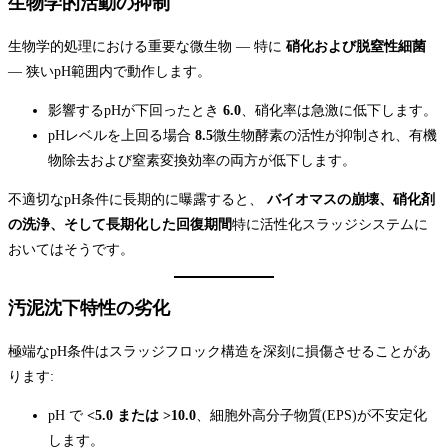
生物学的活動の抑制
生物学的処理における重要な微生物 — 特に
硝化および脱窒性細菌
— 狭いpH範囲内で動作します。
影響するpHが下回ったとき
6.0
、硝化率は急激に低下します。
pHレベルを上回る場合
8.5
微生物酵素の活性が抑制され、有機
物除去および窒素変換効率の両方が低下します。
不適切なpH条件に長期的に曝露すると、
バイオマスの崩壊、硝化剤
の洗浄、そして長期化した回復期間
特に活性化スラッジシステムに
おいてはそうです。
汚泥沈下特性の劣化
極端なpH条件はスラッジフロック構造を深刻に損傷させることがあ
ります:
pH で
<5.0 または >10.0
、細胞外高分子物質(EPS)が不安定化
します。