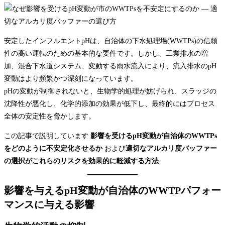
安定したインフルエントpHは、自治体の下水処理場(WWTPs)の信頼
性の高い運転のための基本的な要件です。しかし、工業排水の増
加、混合下水道システム、変動する雨水流入により、流入排水のpH
変動はより頻繁かつ深刻になっています。
pHの変動が制御されないと、生物学的処理が妨げられ、スラッジの
沈降性が悪化し、化学的添加の効果が低下し、最終的にはプロセス
全体の安定性を脅かします。
この記事で説明しています
影響を受けるpH変動が自治体のWWTPs
をどのように不安定化させるか
および
適切なアルカリ度バッファー
の選択がこれらのリスクを効果的に軽減する方法
.
影響を与えるpH変動が自治体のWWTPパフォー
マンスに与える影響