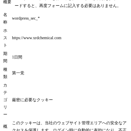
概要
ードすると、再度フォームに記入する必要はありません。
名
wordpress_sec_*
称
ホ
ス
https://www.xrdchemical.com
ト
期
1日間
間
種
第一党
類
カ
テ
ゴ
厳密に必要なクッキー
リ
ー
このクッキーは、当社のウェブサイト管理エリアへの安全なア
概
クセスを保護します。ログイン時に自動的に有効になり、不正