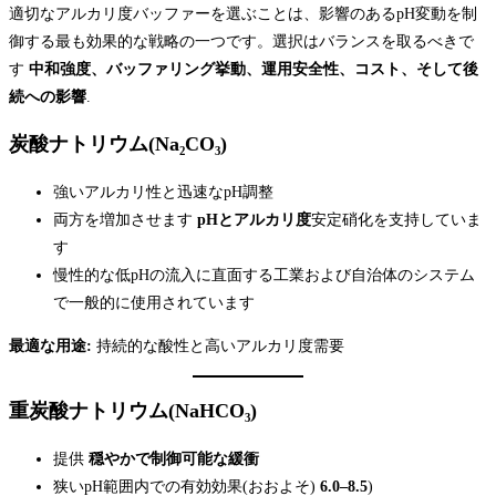
適切なアルカリ度バッファーを選ぶことは、影響のあるpH変動を制
御する最も効果的な戦略の一つです。選択はバランスを取るべきで
す
中和強度、バッファリング挙動、運用安全性、コスト、そして後
続への影響
.
炭酸ナトリウム(Na₂CO₃)
強いアルカリ性と迅速なpH調整
両方を増加させます
pHとアルカリ度
安定硝化を支持していま
す
慢性的な低pHの流入に直面する工業および自治体のシステム
で一般的に使用されています
最適な用途:
持続的な酸性と高いアルカリ度需要
重炭酸ナトリウム(NaHCO₃)
提供
穏やかで制御可能な緩衝
狭いpH範囲内での有効効果(おおよそ)
6.0–8.5
)