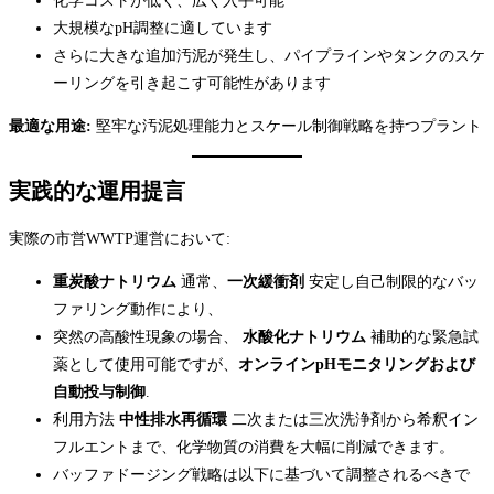
化学コストが低く、広く入手可能
大規模なpH調整に適しています
さらに大きな追加汚泥が発生し、パイプラインやタンクのスケ
ーリングを引き起こす可能性があります
最適な用途:
堅牢な汚泥処理能力とスケール制御戦略を持つプラント
実践的な運用提言
実際の市営WWTP運営において:
重炭酸ナトリウム
通常、
一次緩衝剤
安定し自己制限的なバッ
ファリング動作により、
突然の高酸性現象の場合、
水酸化ナトリウム
補助的な緊急試
薬として使用可能ですが、
オンラインpHモニタリングおよび
自動投与制御
.
利用方法
中性排水再循環
二次または三次洗浄剤から希釈イン
フルエントまで、化学物質の消費を大幅に削減できます。
バッファドージング戦略は以下に基づいて調整されるべきで