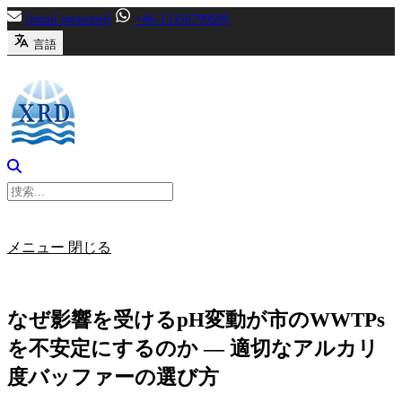
内
[email protected]
+86-13356799699
容
言語
へ
ス
キ
ッ
プ
メニュー
閉じる
なぜ影響を受けるpH変動が市のWWTPs
を不安定にするのか — 適切なアルカリ
度バッファーの選び方