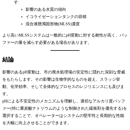
す:
影響のある水質の傾向
イコライゼーションタンクの容積
混合液懸濁固形物(MLSS)濃度
より高いMLSSシステムは一般的にpH変動に対する耐性が高く、バッ
ファーの量を減らす必要がある場合があります。
結論
影響のあるpH変動は、市の廃水処理場の安定性に隠れた深刻な脅威
をもたらします。その影響は生物学的なものを超え、スラッジ挙
動、化学効率、そして全体的なプロセスのレジリエンスにも及びま
す。
pHによる不安定性のメカニズムを理解し、適切なアルカリ度バッフ
ァー(特に重炭酸ナトリウムのような制御された緩衝剤を優先する)を
選択することで、オペレーターはシステムの堅牢性と長期的な性能
を大幅に向上させることができます。