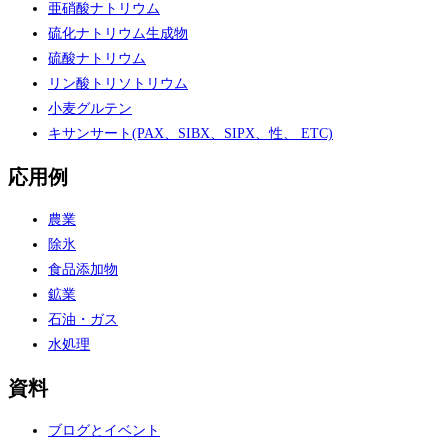
亜硝酸ナトリウム
硫化ナトリウム生成物
硫酸ナトリウム
リン酸トリソトリウム
小麦グルテン
キサンサート(PAX、SIBX、SIPX、性、 ETC)
応用例
農業
除氷
食品添加物
鉱業
石油・ガス
水処理
資料
ブログとイベント