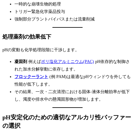
一時的な崩壊生物的処理
トリガー緊急化学薬品投与
強制部分プラントバイパスまたは流量削減
処理薬剤の効果低下
pHの変動も化学処理段階に干渉します。
凝固剤
例えば
ポリ塩化アルミニウム(PAC)
pH依存的な制御さ
れた加水分解挙動に依存します。
フロックーラント
(例:PAM)は最適なpHウィンドウを外しても
性能が低下します。
その結果、一次・二次清澄における固体-液体分離効率が低下
し、濁度や排水中の懸濁固形物が増加します。
pH安定化のための適切なアルカリ性バッファー
の選択