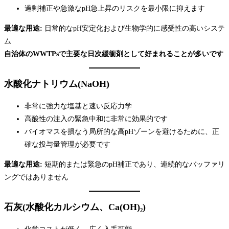
過剰補正や急激なpH急上昇のリスクを最小限に抑えます
最適な用途:
日常的なpH安定化および生物学的に感受性の高いシステ
ム
自治体のWWTPsで主要な日次緩衝剤として好まれることが多いです
水酸化ナトリウム(NaOH)
非常に強力な塩基と速い反応力学
高酸性の注入の緊急中和に非常に効果的です
バイオマスを損なう局所的な高pHゾーンを避けるために、正
確な投与量管理が必要です
最適な用途:
短期的または緊急のpH補正であり、連続的なバッファリ
ングではありません
石灰(水酸化カルシウム、Ca(OH)₂)