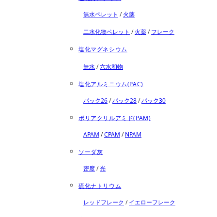
無水ペレット
/
火薬
二水化物ペレット
/
火薬
/
フレーク
塩化マグネシウム
無水
/
六水和物
塩化アルミニウム(PAC)
パック26
/
パック28
/
パック30
ポリアクリルアミド(PAM)
APAM
/
CPAM
/
NPAM
ソーダ灰
密度
/
光
硫化ナトリウム
レッドフレーク
/
イエローフレーク