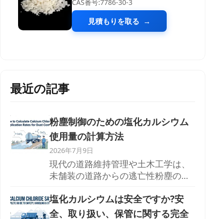
CAS番号:7786-30-3
見積もりを取る
最近の記事
粉塵制御のための塩化カルシウム
使用量の計算方法
2026年7月9日
現代の道路維持管理や土木工学は、
未舗装の道路からの逃亡性粉塵の排
出という、持続的な課題に直面して
塩化カルシウムは安全ですか?安
います。
全、取り扱い、保管に関する完全