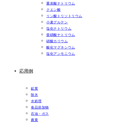
重炭酸ナトリウム
クエン酸
リン酸トリソトリウム
小麦グルテン
塩化ナトリウム
亜硝酸ナトリウム
硝酸カリウム
酸化マグネシウム
塩化アンモニウム
応用例
鉱業
除氷
水処理
食品添加物
石油・ガス
農業