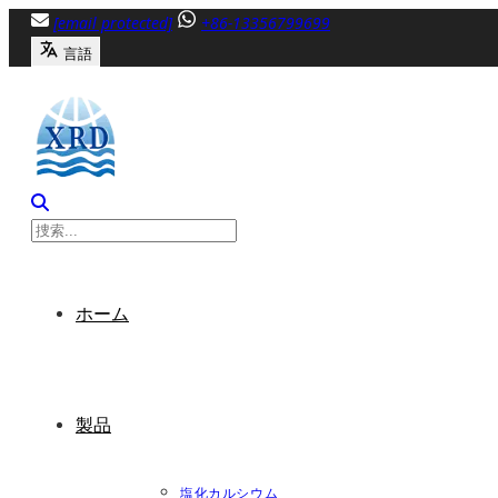
内
[email protected]
+86-13356799699
容
言語
へ
ス
キ
ッ
プ
ホーム
製品
塩化カルシウム