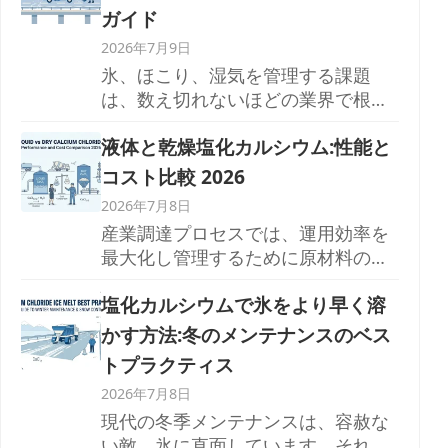
ガイド
2026年7月9日
氷、ほこり、湿気を管理する課題
は、数え切れないほどの業界で根強
く残っています...
液体と乾燥塩化カルシウム:性能と
コスト比較 2026
2026年7月8日
産業調達プロセスでは、運用効率を
最大化し管理するために原材料の厳
格な評価が必要だ...
塩化カルシウムで氷をより早く溶
かす方法:冬のメンテナンスのベス
トプラクティス
2026年7月8日
現代の冬季メンテナンスは、容赦な
い敵、氷に直面しています。それは