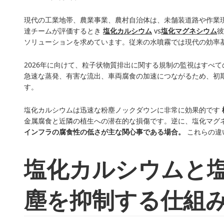
現代の工業地帯、農業事業、農村自治体は、未舗装道路や作業
達チームが評価するとき
塩化カルシウム
vs
塩化マグネシウム
彼
ソリューションを求めています。従来の水噴霧では現代の効率
2026年に向けて、粒子状物質排出に関する規制の監視はすべ
急速な蒸発、有害な流出、車両腐食の加速につながるため、初
す。
塩化カルシウムは迅速な粉塵ノックダウンに非常に効果的です
金属腐食と近隣の植生への潜在的な損傷です。逆に、塩化マグ
インフラの腐食性の低さが主な関心事である場合。
これらの違
塩化カルシウムと
塵を抑制する仕組