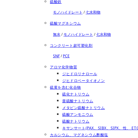
硫酸鉄
モノハイドレート
/
七水和物
硫酸マグネシウム
無水
/
モノハイドレート
/
七水和物
コンクリート超可塑化剤
SNF
/
PCE
アロマ化学物質
ジヒドロリナロール
ジヒドロベータイオノン
硫黄を含む化合物
硫化ナトリウム
亜硫酸ナトリウム
メタビン硫酸ナトリウム
硫酸アンモニウム
硫酸ナトリウム
キサンサート(PAX、SIBX、SIPX、性、 ETC
カルシウム、マグネシウム酢酸塩