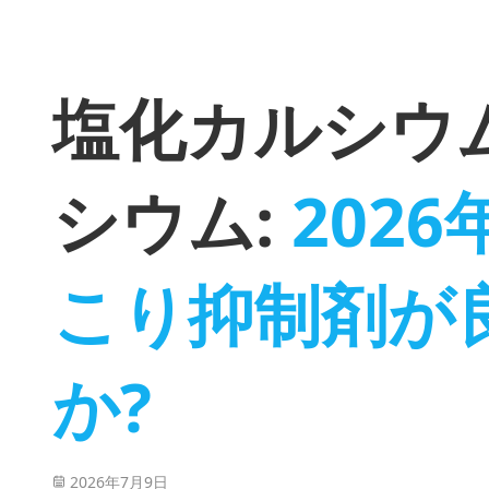
塩化カルシウ
シウム:
202
こり抑制剤が
か?
2026年7月9日