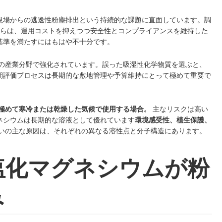
現場からの逃逸性粉塵排出という持続的な課題に直面しています。調
らは、運用コストを抑えつつ安全性とコンプライアンスを維持した
基準を満たすにはもはや不十分です。
ての産業分野で強化されています。誤った吸湿性化学物質を選ぶと、
期評価プロセスは長期的な敷地管理や予算維持にとって極めて重要で
極めて寒冷または乾燥した気候で使用する場合。
主なリスクは高い
ネシウムは長期的な溶液として優れています
環境感受性、植生保護、
いの主な原因は、それぞれの異なる溶性点と分子構造にあります。
塩化マグネシウムが粉
み