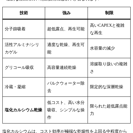
技術
強み
制限
高いCAPEXと複雑
分子篩吸着
超低露点、再生可能
な再生
活性アルミナ/シリ
適度な乾燥、再生可
水容量の減少
カゲル
能
溶媒取り扱いの複雑
グリコール吸収
高容量連続乾燥
さ
バルクウォーター除
冷蔵・凝縮
限定的な深層乾燥
去
低コスト、高い水分
限られた超低露点能
塩化カルシウム乾燥
吸収、シンプルな操
力
作
塩化カルシウムは、コスト効率が極端な乾燥性を上回る中程度から