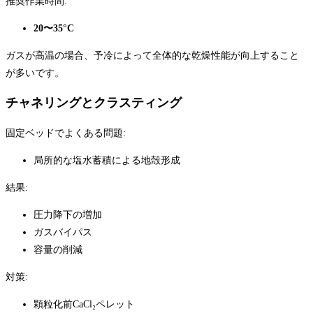
推奨作業時間:
20〜35°C
ガスが高温の場合、予冷によって全体的な乾燥性能が向上すること
が多いです。
チャネリングとクラスティング
固定ベッドでよくある問題:
局所的な塩水蓄積による地殻形成
結果:
圧力降下の増加
ガスバイパス
容量の削減
対策:
顆粒化前CaCl₂ペレット