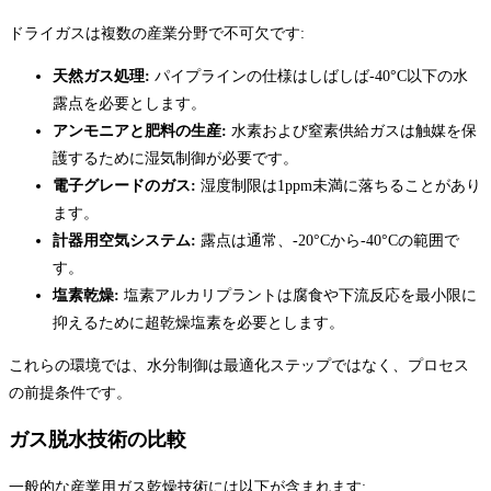
ドライガスは複数の産業分野で不可欠です:
天然ガス処理:
パイプラインの仕様はしばしば-40°C以下の水
露点を必要とします。
アンモニアと肥料の生産:
水素および窒素供給ガスは触媒を保
護するために湿気制御が必要です。
電子グレードのガス:
湿度制限は1ppm未満に落ちることがあり
ます。
計器用空気システム:
露点は通常、-20°Cから-40°Cの範囲で
す。
塩素乾燥:
塩素アルカリプラントは腐食や下流反応を最小限に
抑えるために超乾燥塩素を必要とします。
これらの環境では、水分制御は最適化ステップではなく、プロセス
の前提条件です。
ガス脱水技術の比較
一般的な産業用ガス乾燥技術には以下が含まれます: