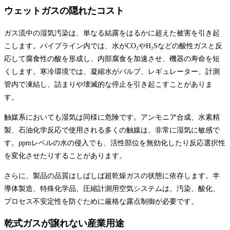
ウェットガスの隠れたコスト
ガス流中の湿気汚染は、単なる結露をはるかに超えた被害を引き起
こします。パイプライン内では、水がCO₂やH₂Sなどの酸性ガスと反
応して腐食性の酸を形成し、内部腐食を加速させ、機器の寿命を短
くします。寒冷環境では、凝縮水がバルブ、レギュレーター、計測
管内で凍結し、詰まりや壊滅的な停止を引き起こすことがありま
す。
触媒系においても湿気は同様に危険です。アンモニア合成、水素精
製、石油化学反応で使用される多くの触媒は、非常に湿気に敏感で
す。ppmレベルの水の侵入でも、活性部位を無効化したり反応選択性
を変化させたりすることがあります。
さらに、製品の品質はしばしば超乾燥ガスの状態に依存します。半
導体製造、特殊化学品、圧縮計測用空気システムは、汚染、酸化、
プロセス不安定性を防ぐために厳格な露点制御が必要です。
乾式ガスが譲れない産業用途