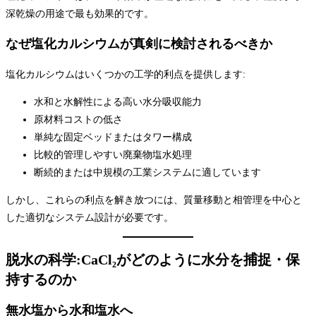
深乾燥の用途で最も効果的です。
なぜ塩化カルシウムが真剣に検討されるべきか
塩化カルシウムはいくつかの工学的利点を提供します:
水和と水解性による高い水分吸収能力
原材料コストの低さ
単純な固定ベッドまたはタワー構成
比較的管理しやすい廃棄物塩水処理
断続的または中規模の工業システムに適しています
しかし、これらの利点を解き放つには、質量移動と相管理を中心と
した適切なシステム設計が必要です。
脱水の科学:CaCl₂がどのように水分を捕捉・保
持するのか
無水塩から水和塩水へ