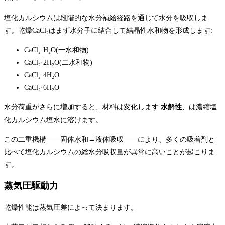
塩化カルシウムは段階的な水分補給経路を通じて水分を吸収しま
す。乾燥CaCl₂はまず水分子に結合して結晶性水和物を形成します:
CaCl₂·H₂O(一水和物)
CaCl₂·2H₂O(二水和物)
CaCl₂·4H₂O
CaCl₂·6H₂O
水分荷重がさらに増加すると、材料は変化します
水解性
、は濃縮塩
化カルシウム塩水に溶けます。
この二重機構――固体水和→液体吸収――により、多くの吸着剤と
比べて塩化カルシウムの総水分吸収量が異常に高いことが起こりま
す。
蒸気圧駆動力
乾燥性能は蒸気圧差によって決まります。