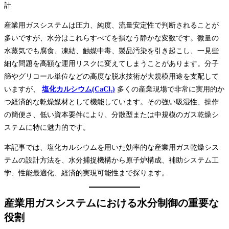
産業用ガスシステムは圧力、純度、流量安定性で判断されることが
多いですが、水分はこれらすべてを損なう静かな変数です。微量の
水蒸気でも腐食、凍結、触媒中毒、製品汚染を引き起こし、一見些
細な問題を高額な運用リスクに変えてしまうことがあります。分子
篩やグリコール単位などの高度な脱水技術が大規模用途を支配して
いますが、
塩化カルシウム(CaCl₂)
多くの産業現場で非常に実用的か
つ経済的な乾燥媒材として機能しています。その強い吸湿性、操作
の簡便さ、低い資本要件により、分散型または中規模のガス乾燥シ
ステムに特に魅力的です。
本記事では、塩化カルシウムを用いた効率的な産業用ガス乾燥シス
テムの設計方法を、水分捕捉機構から原子炉構成、補助システム工
学、性能最適化、経済的実現可能性まで探ります。
産業用ガスシステムにおける水分制御の重要な
役割