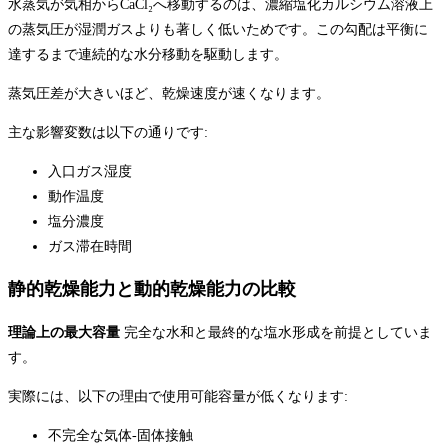
水蒸気が気相からCaCl₂へ移動するのは、濃縮塩化カルシウム溶液上
の蒸気圧が湿潤ガスよりも著しく低いためです。この勾配は平衡に
達するまで連続的な水分移動を駆動します。
蒸気圧差が大きいほど、乾燥速度が速くなります。
主な影響変数は以下の通りです:
入口ガス湿度
動作温度
塩分濃度
ガス滞在時間
静的乾燥能力と動的乾燥能力の比較
理論上の最大容量
完全な水和と最終的な塩水形成を前提としていま
す。
実際には、以下の理由で使用可能容量が低くなります:
不完全な気体-固体接触