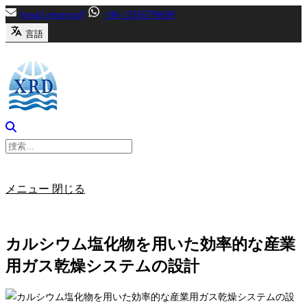
内
[email protected]
+86-13356799699
容
言語
へ
ス
キ
ッ
プ
メニュー
閉じる
カルシウム塩化物を用いた効率的な産業
用ガス乾燥システムの設計