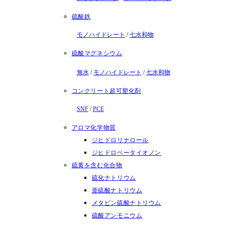
硫酸鉄
モノハイドレート
/
七水和物
硫酸マグネシウム
無水
/
モノハイドレート
/
七水和物
コンクリート超可塑化剤
SNF
/
PCE
アロマ化学物質
ジヒドロリナロール
ジヒドロベータイオノン
硫黄を含む化合物
硫化ナトリウム
亜硫酸ナトリウム
メタビン硫酸ナトリウム
硫酸アンモニウム