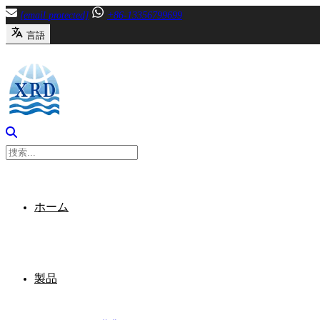
内
[email protected]
+86-13356799699
容
言語
へ
ス
キ
ッ
プ
ホーム
製品