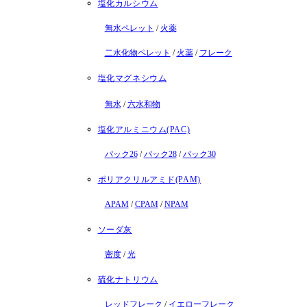
塩化カルシウム
無水ペレット
/
火薬
二水化物ペレット
/
火薬
/
フレーク
塩化マグネシウム
無水
/
六水和物
塩化アルミニウム(PAC)
パック26
/
パック28
/
パック30
ポリアクリルアミド(PAM)
APAM
/
CPAM
/
NPAM
ソーダ灰
密度
/
光
硫化ナトリウム
レッドフレーク
/
イエローフレーク