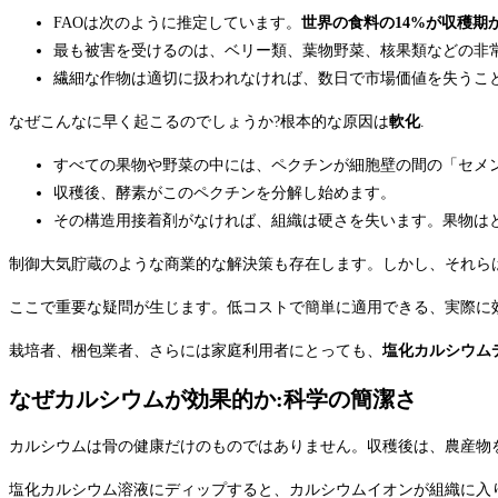
FAOは次のように推定しています。
世界の食料の14%が収穫期
最も被害を受けるのは、ベリー類、葉物野菜、核果類などの非
繊細な作物は適切に扱われなければ、数日で市場価値を失うこ
なぜこんなに早く起こるのでしょうか?根本的な原因は
軟化
.
すべての果物や野菜の中には、ペクチンが細胞壁の間の「セメ
収穫後、酵素がこのペクチンを分解し始めます。
その構造用接着剤がなければ、組織は硬さを失います。果物は
制御大気貯蔵のような商業的な解決策も存在します。しかし、それら
ここで重要な疑問が生じます。低コストで簡単に適用できる、実際に
栽培者、梱包業者、さらには家庭利用者にとっても、
塩化カルシウム
なぜカルシウムが効果的か:科学の簡潔さ
カルシウムは骨の健康だけのものではありません。収穫後は、農産物
塩化カルシウム溶液にディップすると、カルシウムイオンが組織に入