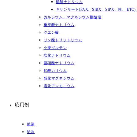
硫酸ナトリウム
キサンサート(PAX、SIBX、SIPX、性、 ETC)
カルシウム、マグネシウム酢酸塩
重炭酸ナトリウム
クエン酸
リン酸トリソトリウム
小麦グルテン
塩化ナトリウム
亜硝酸ナトリウム
硝酸カリウム
酸化マグネシウム
塩化アンモニウム
応用例
鉱業
除氷