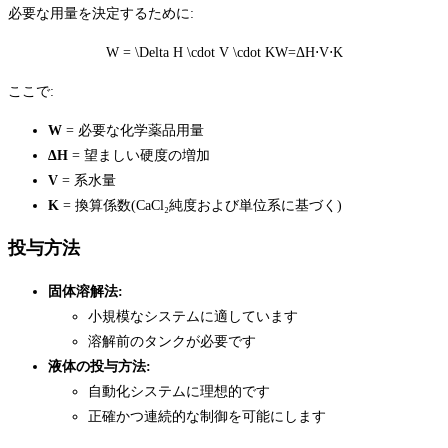
必要な用量を決定するために:
W = \Delta H \cdot V \cdot K
W=ΔH⋅V⋅K
ここで:
W
= 必要な化学薬品用量
ΔH
= 望ましい硬度の増加
V
= 系水量
K
= 換算係数(CaCl₂純度および単位系に基づく)
投与方法
固体溶解法:
小規模なシステムに適しています
溶解前のタンクが必要です
液体の投与方法:
自動化システムに理想的です
正確かつ連続的な制御を可能にします