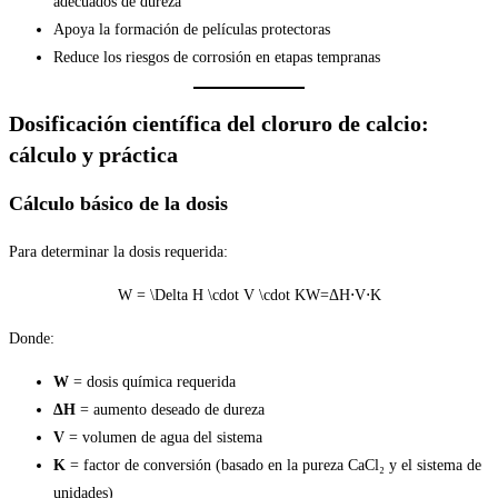
adecuados de dureza
Apoya la formación de películas protectoras
Reduce los riesgos de corrosión en etapas tempranas
Dosificación científica del cloruro de calcio:
cálculo y práctica
Cálculo básico de la dosis
Para determinar la dosis requerida:
W = \Delta H \cdot V \cdot K
W=ΔH⋅V⋅K
Donde:
W
= dosis química requerida
ΔH
= aumento deseado de dureza
V
= volumen de agua del sistema
K
= factor de conversión (basado en la pureza CaCl₂ y el sistema de
unidades)