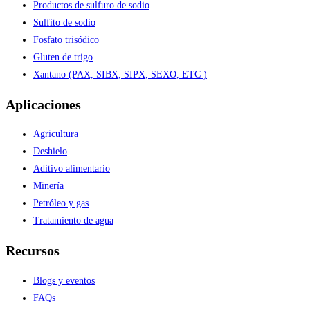
Productos de sulfuro de sodio
Sulfito de sodio
Fosfato trisódico
Gluten de trigo
Xantano (PAX, SIBX, SIPX, SEXO, ETC )
Aplicaciones
Agricultura
Deshielo
Aditivo alimentario
Minería
Petróleo y gas
Tratamiento de agua
Recursos
Blogs y eventos
FAQs