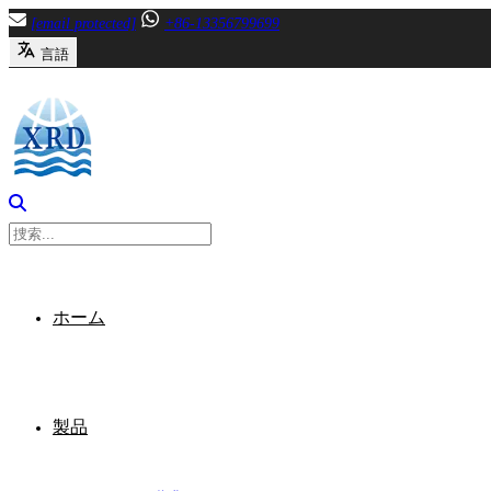
内
[email protected]
+86-13356799699
容
言語
へ
ス
キ
ッ
プ
ホーム
製品