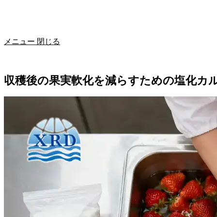
メニュー
閉じる
収穫後の果実軟化を減らすための塩化カ