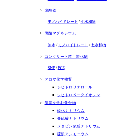
硫酸鉄
モノハイドレート
/
七水和物
硫酸マグネシウム
無水
/
モノハイドレート
/
七水和物
コンクリート超可塑化剤
SNF
/
PCE
アロマ化学物質
ジヒドロリナロール
ジヒドロベータイオノン
硫黄を含む化合物
硫化ナトリウム
亜硫酸ナトリウム
メタビン硫酸ナトリウム
硫酸アンモニウム