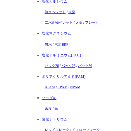
塩化カルシウム
無水ペレット
/
火薬
二水化物ペレット
/
火薬
/
フレーク
塩化マグネシウム
無水
/
六水和物
塩化アルミニウム(PAC)
パック26
/
パック28
/
パック30
ポリアクリルアミド(PAM)
APAM
/
CPAM
/
NPAM
ソーダ灰
密度
/
光
硫化ナトリウム
レッドフレーク
/
イエローフレーク