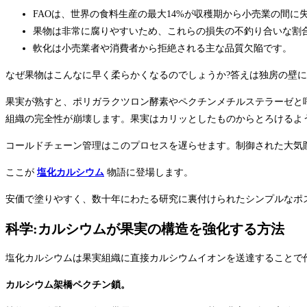
FAOは、世界の食料生産の最大14%が収穫期から小売業の間に
果物は非常に腐りやすいため、これらの損失の不釣り合いな割
軟化は小売業者や消費者から拒絶される主な品質欠陥です。
なぜ果物はこんなに早く柔らかくなるのでしょうか?答えは独房の壁
果実が熟すと、ポリガラクツロン酵素やペクチンメチルステラーゼと
組織の完全性が崩壊します。果実はカリッとしたものからとろけるよ
コールドチェーン管理はこのプロセスを遅らせます。制御された大気
ここが
塩化カルシウム
物語に登場します。
安価で塗りやすく、数十年にわたる研究に裏付けられたシンプルなポ
科学:カルシウムが果実の構造を強化する方法
塩化カルシウムは果実組織に直接カルシウムイオンを送達することで
カルシウム架橋ペクチン鎖。