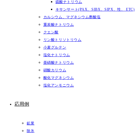
硫酸ナトリウム
キサンサート(PAX、SIBX、SIPX、性、 ETC)
カルシウム、マグネシウム酢酸塩
重炭酸ナトリウム
クエン酸
リン酸トリソトリウム
小麦グルテン
塩化ナトリウム
亜硝酸ナトリウム
硝酸カリウム
酸化マグネシウム
塩化アンモニウム
応用例
鉱業
除氷