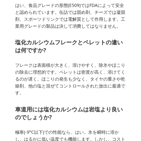
はい、食品グレードの形態(E509)ではFDAによって安全
と認められています。缶詰では固め剤、チーズでは凝固
剤、スポーツドリンクでは電解質として作用します。工
業用グレードの製品は決して消費してはなりません。
塩化カルシウムフレークとペレットの違い
は何ですか?
フレークは表面積が大きく、溶けやすく、除氷やほこり
の除去に理想的です。ペレットは密度が高く、溶けてく
るのが遅く、ほこりの発生も少なく、タイヤの重さや乾
燥剤、他の塩と混ぜてコントロールされた放出に最適で
す。
車道用には塩化カルシウムは岩塩より良い
のでしょうか?
極寒(-9°C以下)での性能なら、はい。氷を瞬時に溶か
し、はるかに低い温度でも機能します。しかし、コスト