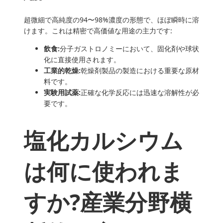
超微細で高純度の94〜98%濃度の形態で、ほぼ瞬時に溶
けます。これは精密で高価値な用途の主力です:
飲食:
分子ガストロノミーにおいて、固化剤や球状
化に直接使用されます。
工業的乾燥:
乾燥剤製品の製造における重要な原材
料です。
実験用試薬:
正確な化学反応には迅速な溶解性が必
要です。
塩化カルシウム
は何に使われま
すか?産業分野横