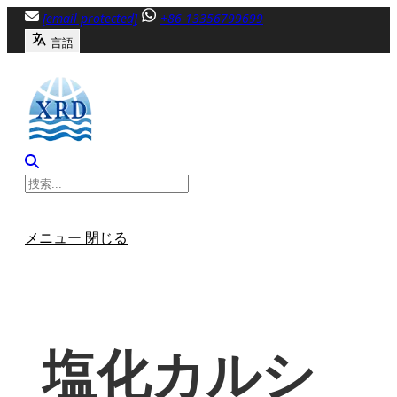
内
[email protected]
+86-13356799699
容
言語
へ
ス
キ
ッ
プ
メニュー
閉じる
塩化カルシ