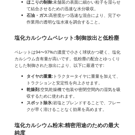
ほこりの制御:
未舗装の表面に細かい粒子を湿らせ
て結合させるための迅速な水分吸収。
石油・ガス:
高密度かつ迅速な混合により、完了や
作業用の透明な塩水液を調合すること。
塩化カルシウムペレット:制御放出と低粉塵
ペレットは94〜97%の濃度で小さく球状かつ硬く、塩化
カルシウム含有量が高いです。低粉塵の配合とゆっくり
とした制御された放出により、以下に最適です:
タイヤの重量:
トラクタータイヤに重量を加えて、
トラクションと安定性を向上させます。
乾燥剤:
空気乾燥機で包装や密閉空間内の湿気を吸
収するために使われます。
スポット除氷:
岩塩とブレンドすることで、フレー
クが早く溶けることなく効果を高めます。
塩化カルシウム粉末:精密用途のための最大
純度