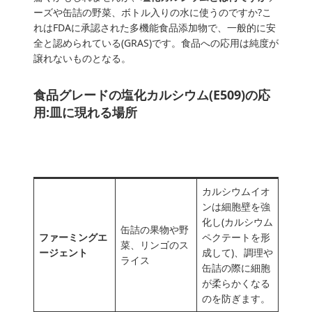
ーズや缶詰の野菜、ボトル入りの水に使うのですか?こ
れはFDAに承認された多機能食品添加物で、一般的に安
全と認められている(GRAS)です。食品への応用は純度が
譲れないものとなる。
食品グレードの塩化カルシウム(E509)の応
用:皿に現れる場所
機能
応用
利点
カルシウムイオ
ンは細胞壁を強
化し(カルシウム
缶詰の果物や野
ファーミングエ
ペクテートを形
菜、リンゴのス
ージェント
成して)、調理や
ライス
缶詰の際に細胞
が柔らかくなる
のを防ぎます。