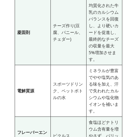
均質化された牛
乳のカルシウム
バランスを回復
チーズ作り(豆
し、より硬いカ
凝固剤
腐、パニール、
ードを促進し、
チェダー)
最終的なチーズ
の収量を最大
5%増加させま
す。
ミネラルが豊富
でやや塩気のあ
スポーツドリン
る味を加え、汗
電解質源
ク、ペットボト
で失われたカル
ルの水
シウムや塩化物
イオンを補いま
す。
食塩ほどナトリ
ウム含有量を増
フレーバーエン
ピクルス
やさず、パリッ