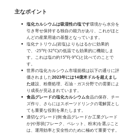
主なポイント
塩化カルシウムは吸湿性の塩です
環境から水分を
引き寄せ保持する独自の能力があり、これがほと
んどの産業用途の基盤となっています。
塩化ナトリウム(岩塩)よりもはるかに効果的
で、-25°F(-32°C)の低温でも効果的に機能しま
す。これは塩の約15°F(-9°C)と比べてのことで
す。
世界の塩化カルシウム市場規模は以下の通りに評
価されました
2023年には14億米ドルを超えまし
た
建設、粉塵処理、石油・ガス分野での需要によ
り成長が見込まれています。
食品グレードの塩化カルシウム
食品の保存、チー
ズ作り、さらにはスポーツドリンクの電解質とし
ても重要な役割を果たします。
適切なグレード(例:食品グレードか工業グレード
か)や形状(フレーク、ペレット、粉末)を選ぶこと
は、運用効率と安全性のために極めて重要です。