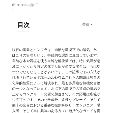
2026年7月6日
目次
番組
▼
現代の産業とインフラは、過酷な環境下での湿気、氷、
ほこりの管理という、持続的な課題に直面しています。
単純な水や岩塩を使う単純な解決策では、特に気温が急
激に下がったり特定の化学反応が必要な場合は、もはや
十分でなくなることが多いです。この記事でその方法が
説明されています
塩化カルシウム
これらの問題は独自の
化学的性質によって解決され、最も多用途な無機化合物
の一つとなっています。氷点下の環境での道路の凍結防
止からコンクリートの硬化加速まで、その応用は広範か
つ不可欠です。その化学成分、多様なグレード、そして
数十の業界における重要な役割を探り、エンジニア、購
入者、そして単に興味のある方々に包括的なガイドを提