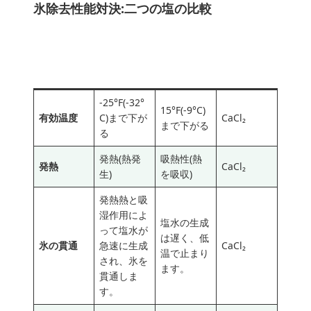
氷除去性能対決:二つの塩の比較
塩化カルシ
塩化ナトリ
特徴
利点
ウム(CaCl₂)
ウム(NaCl)
-25°F(-32°
15°F(-9°C)
有効温度
C)まで下が
CaCl₂
まで下がる
る
発熱(熱発
吸熱性(熱
発熱
CaCl₂
生)
を吸収)
発熱熱と吸
湿作用によ
塩水の生成
って塩水が
は遅く、低
氷の貫通
急速に生成
CaCl₂
温で止まり
され、氷を
ます。
貫通しま
す。