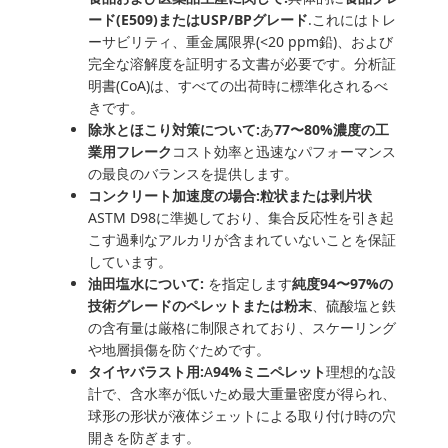
ード(E509)またはUSP/BPグレード
.これにはトレ
ーサビリティ、重金属限界(<20 ppm鉛)、および
完全な溶解度を証明する文書が必要です。分析証
明書(CoA)は、すべての出荷時に標準化されるべ
きです。
除氷とほこり対策について:
あ
77〜80%濃度の工
業用フレーク
コスト効率と迅速なパフォーマンス
の最良のバランスを提供します。
コンクリート加速度の場合:
粒状または剥片状
ASTM D98に準拠しており、集合反応性を引き起
こす過剰なアルカリが含まれていないことを保証
しています。
油田塩水について:
を指定します
純度94〜97%の
技術グレードのペレットまたは粉末
、硫酸塩と鉄
の含有量は厳格に制限されており、スケーリング
や地層損傷を防ぐためです。
タイヤバラスト用:
A
94%ミニペレット
理想的な設
計で、含水率が低いため最大重量密度が得られ、
球形の形状が液体ジェットによる取り付け時の穴
開きを防ぎます。