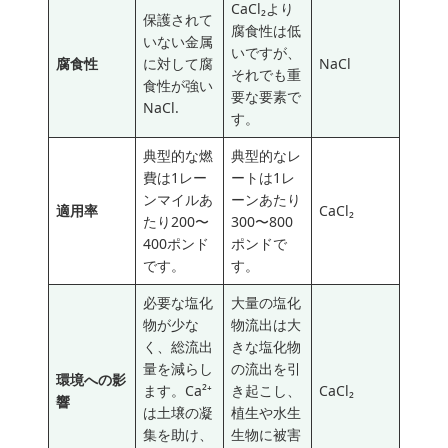
CaCl₂より
保護されて
腐食性は低
いない金属
いですが、
腐食性
に対して腐
NaCl
それでも重
食性が強い
要な要素で
NaCl.
す。
典型的な燃
典型的なレ
費は1レー
ートは1レ
ンマイルあ
ーンあたり
適用率
CaCl₂
たり200〜
300〜800
400ポンド
ポンドで
です。
す。
必要な塩化
大量の塩化
物が少な
物流出は大
く、総流出
きな塩化物
量を減らし
の流出を引
環境への影
ます。Ca²⁺
き起こし、
CaCl₂
響
は土壌の凝
植生や水生
集を助け、
生物に被害