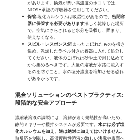
があります。換気が悪い高濃度のホコリでは、
NIOSH承認の呼吸器を使用してください。
保管:
塩化カルシウムは吸湿性があるので、
密閉容
器に保管する必要があります
涼しく乾燥した場所
で。空気にさらされると水分を吸収し、固まり、
使えなくなる。
スピル・レスポンス:
固まったこぼれたものを掃き
集め、乾燥したラベル付きの容器に入れて処分し
てください。液体のこぼれは砂や土で封じ込めて
から集めるべきです。大量の溶液が水路に流入す
るのを防ぐこと。水の塩分濃度を増加させる恐れ
があるからです。
混合ソリューションのベストプラクティス:
段階的な安全アプローチ
濃縮液溶液の調製には、溶解が速く発熱性が高いため、
静的ミキサーや攪拌システムが必要です。
水には必ず塩
化カルシウムを加え、逆は絶対に加えてはいけません。
熱反応を制御し、高濃度酸性溶液の激しい沸騰や表面へ