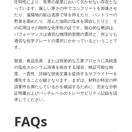
圧特性により、世界の産業において欠かせない存在とな
っています。厳しい寒さの中でコンクリートを加速させ
たり、遠隔地の鉱山道路で埃を抑えたり、パントリーの
野菜を固めたり、澄んだ油田の塩水を調合したりと、そ
の応用はその独特な化学性の証です。核心的な教訓は、
パフォーマンスは適切な物理的形態の選択と、何よりも
適切な化学グレードの選択にかかっているということで
す。
製造、食品生産、または技術的な工業プロセスに高純度
の塩化カルシウム溶液を統合する場合、検証可能な純
度、一貫性、詳細な技術文書を提供するサプライヤーを
優先することが鍵となります。まずは、材料が特定の申
請要件を満たしているかを確認するために、完全な分析
証明書およびバッチレベルのトレーサビリティ記録を請
求してください。
FAQs