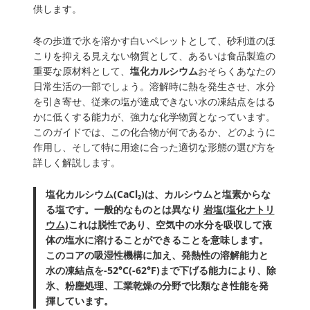
供します。
冬の歩道で氷を溶かす白いペレットとして、砂利道のほ
こりを抑える見えない物質として、あるいは食品製造の
重要な原材料として、
塩化カルシウム
おそらくあなたの
日常生活の一部でしょう。溶解時に熱を発生させ、水分
を引き寄せ、従来の塩が達成できない水の凍結点をはる
かに低くする能力が、強力な化学物質となっています。
このガイドでは、この化合物が何であるか、どのように
作用し、そして特に用途に合った適切な形態の選び方を
詳しく解説します。
塩化カルシウム(CaCl₂)は、カルシウムと塩素からな
る塩です。一般的なものとは異なり
岩塩(塩化ナトリ
ウム)
これは脱性であり、空気中の水分を吸収して液
体の塩水に溶けることができることを意味します。
このコアの吸湿性機構に加え、発熱性の溶解能力と
水の凍結点を-52°C(-62°F)まで下げる能力により、除
氷、粉塵処理、工業乾燥の分野で比類なき性能を発
揮しています。