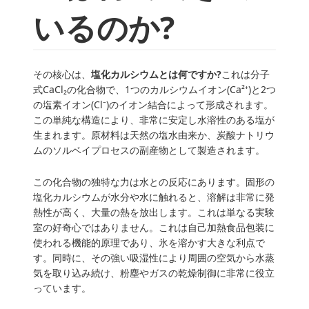
いるのか?
その核心は、
塩化カルシウムとは何ですか?
これは分子
式CaCl₂の化合物で、1つのカルシウムイオン(Ca²⁺)と2つ
の塩素イオン(Cl⁻)のイオン結合によって形成されます。
この単純な構造により、非常に安定し水溶性のある塩が
生まれます。原材料は天然の塩水由来か、炭酸ナトリウ
ムのソルベイプロセスの副産物として製造されます。
この化合物の独特な力は水との反応にあります。固形の
塩化カルシウムが水分や水に触れると、溶解は非常に発
熱性が高く、大量の熱を放出します。これは単なる実験
室の好奇心ではありません。これは自己加熱食品包装に
使われる機能的原理であり、氷を溶かす大きな利点で
す。同時に、その強い吸湿性により周囲の空気から水蒸
気を取り込み続け、粉塵やガスの乾燥制御に非常に役立
っています。