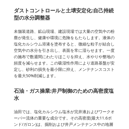
ダストコントロールと土壌安定化:自己持続
型の水分調整器
未舗装道路、鉱山現場、建設現場では大量の空気中の粉
塵が発生し、健康や環境に危険をもたらします。液体の
塩化カルシウム溶液を塗布すると、微細な粒子が結合し
空気中の水分を引き出し、表面を常に湿らせます。一度
の施布で数週間にわたりほこりを抑え、水やりや整地の
頻度を減らせます。この吸湿性作用により道路基盤が安
定し、砂利の損失を最小限に抑え、メンテナンスコスト
を最大50%削減します。
石油・ガス操業:井戸制御のための高密度塩
水
油田では、塩化カルシウム塩水が完井液およびワークオ
ーバー流体の重要な成分です。その高密度(最大11.6ポ
ンド/ガロン)は、掘削および井戸メンテナンス中の地層