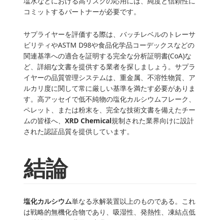
塩水などにおける高リスクの応用には、純度と信頼性に
コミットするパートナーが必要です。
サプライヤーを評価する際は、バッチレベルのトレーサ
ビリティやASTM D98や食品化学品コーデックスなどの
関連基準への適合を証明する完全な分析証明書(CoA)な
ど、詳細な文書を提供する業者を探しましょう。サプラ
イヤーの品質管理システムは、重金属、不溶性物質、ア
ルカリ度に関して常に厳しい基準を満たす必要がありま
す。高アッセイで低不純物の塩化カルシウムフレーク、
ペレット、または粉末を、完全な技術文書を備えたチー
ムの皆様へ、
XRD Chemical
規制された業界向けに設計
された認証品質を提供しています。
結論
塩化カルシウム
単なる氷解装置以上のものである。これ
は戦略的無機化合物であり、吸湿性、発熱性、凍結点低