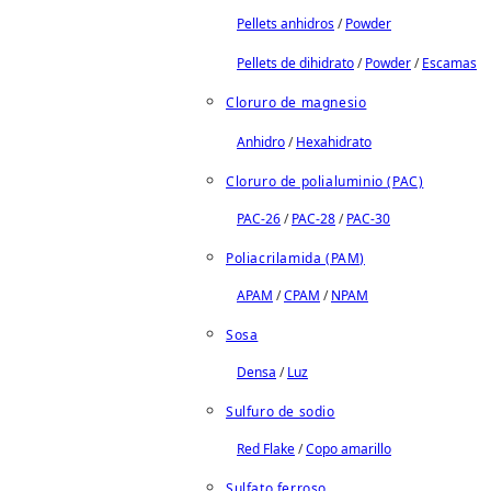
Pellets anhidros
/
Powder
Pellets de dihidrato
/
Powder
/
Escamas
Cloruro de magnesio
Anhidro
/
Hexahidrato
Cloruro de polialuminio (PAC)
PAC-26
/
PAC-28
/
PAC-30
Poliacrilamida (PAM)
APAM
/
CPAM
/
NPAM
Sosa
Densa
/
Luz
Sulfuro de sodio
Red Flake
/
Copo amarillo
Sulfato ferroso