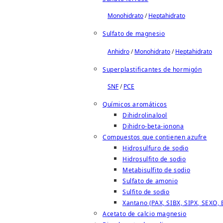
Monohidrato
/
Heptahidrato
Sulfato de magnesio
Anhidro
/
Monohidrato
/
Heptahidrato
Superplastificantes de hormigón
SNF
/
PCE
Químicos aromáticos
Dihidrolinalool
Dihidro-beta-ionona
Compuestos que contienen azufre
Hidrosulfuro de sodio
Hidrosulfito de sodio
Metabisulfito de sodio
Sulfato de amonio
Sulfito de sodio
Xantano (PAX, SIBX, SIPX, SEXO, 
Acetato de calcio magnesio