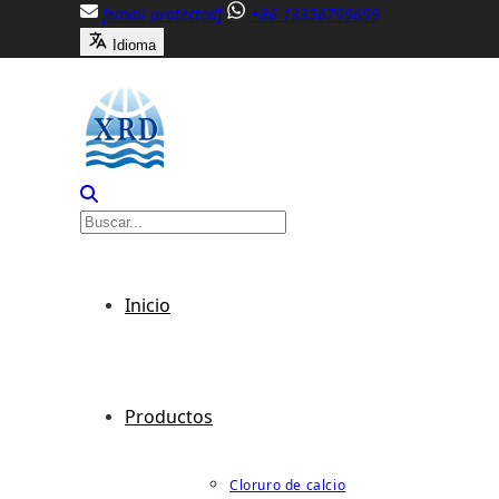
Saltar
[email protected]
+86-13356799699
al
Idioma
contenido
Inicio
Productos
Cloruro de calcio