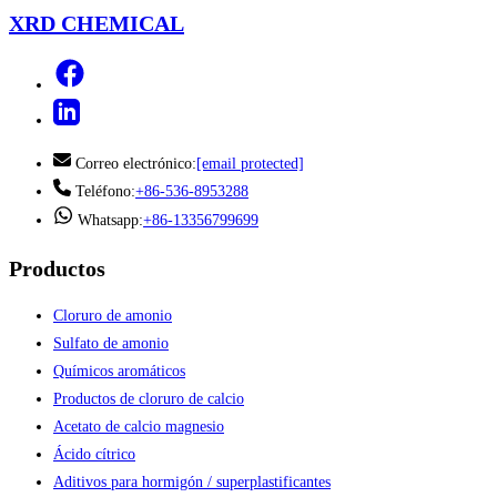
XRD CHEMICAL
Correo electrónico:
[email protected]
Teléfono:
+86-536-8953288
Whatsapp:
+86-13356799699
Productos
Cloruro de amonio
Sulfato de amonio
Químicos aromáticos
Productos de cloruro de calcio
Acetato de calcio magnesio
Ácido cítrico
Aditivos para hormigón / superplastificantes