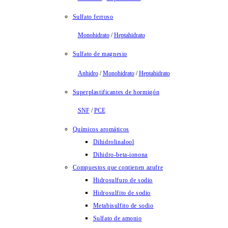
Sulfato ferroso
Monohidrato
/
Heptahidrato
Sulfato de magnesio
Anhidro
/
Monohidrato
/
Heptahidrato
Superplastificantes de hormigón
SNF
/
PCE
Químicos aromáticos
Dihidrolinalool
Dihidro-beta-ionona
Compuestos que contienen azufre
Hidrosulfuro de sodio
Hidrosulfito de sodio
Metabisulfito de sodio
Sulfato de amonio