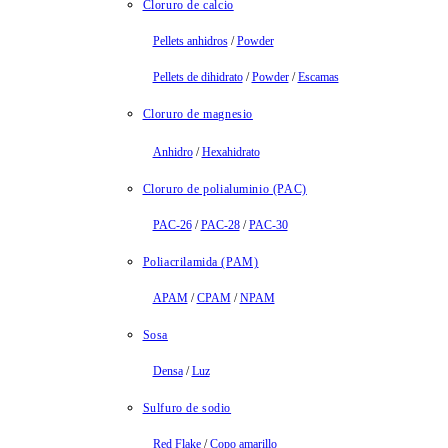
Cloruro de calcio
Pellets anhidros
/
Powder
Pellets de dihidrato
/
Powder
/
Escamas
Cloruro de magnesio
Anhidro
/
Hexahidrato
Cloruro de polialuminio (PAC)
PAC-26
/
PAC-28
/
PAC-30
Poliacrilamida (PAM)
APAM
/
CPAM
/
NPAM
Sosa
Densa
/
Luz
Sulfuro de sodio
Red Flake
/
Copo amarillo