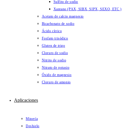
Sulfito de sodio
Xantano (PAX, SIBX, SIPX, SEXO, ETC )
Acetato de calcio magnesio
Bicarbonato de sodio
Ácido cítrico
Fosfato trisódico
Gluten de trigo
Cloruro de sodio
Nitrito de sodio
Nitrato de potasio
Óxido de magnesio
Cloruro de amonio
Aplicaciones
Minería
Deshielo