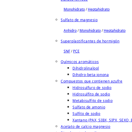
Monohidrato
/
Heptahidrato
Sulfato de magnesio
Anhidro
/
Monohidrato
/
Heptahidrato
Superplastificantes de hormigón
SNF
/
PCE
Químicos aromáticos
Dihidrolinalool
Dihidro-beta-ionona
Compuestos que contienen azufre
Hidrosulfuro de sodio
Hidrosulfito de sodio
Metabisulfito de sodio
Sulfato de amonio
Sulfito de sodio
Xantano (PAX, SIBX, SIPX, SEXO, 
Acetato de calcio magnesio