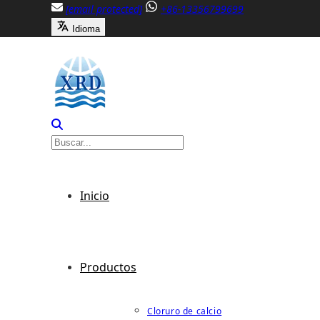
Saltar
[email protected]
+86-13356799699
al
Idioma
contenido
Inicio
Productos
Cloruro de calcio