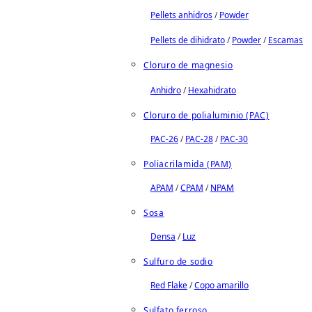
Pellets anhidros
/
Powder
Pellets de dihidrato
/
Powder
/
Escamas
Cloruro de magnesio
Anhidro
/
Hexahidrato
Cloruro de polialuminio (PAC)
PAC-26
/
PAC-28
/
PAC-30
Poliacrilamida (PAM)
APAM
/
CPAM
/
NPAM
Sosa
Densa
/
Luz
Sulfuro de sodio
Red Flake
/
Copo amarillo
Sulfato ferroso