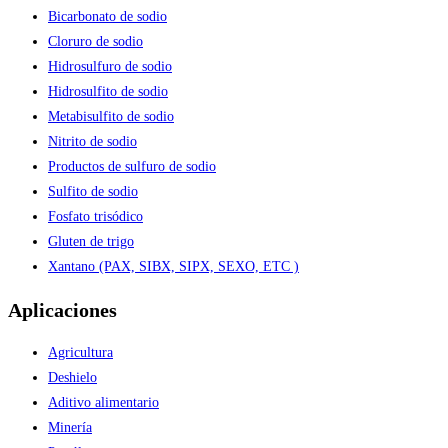
Bicarbonato de sodio
Cloruro de sodio
Hidrosulfuro de sodio
Hidrosulfito de sodio
Metabisulfito de sodio
Nitrito de sodio
Productos de sulfuro de sodio
Sulfito de sodio
Fosfato trisódico
Gluten de trigo
Xantano (PAX, SIBX, SIPX, SEXO, ETC )
Aplicaciones
Agricultura
Deshielo
Aditivo alimentario
Minería