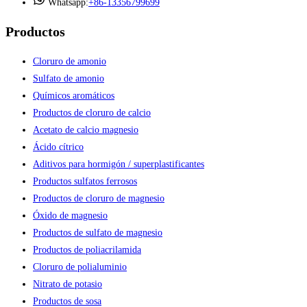
Whatsapp:
+86-13356799699
Productos
Cloruro de amonio
Sulfato de amonio
Químicos aromáticos
Productos de cloruro de calcio
Acetato de calcio magnesio
Ácido cítrico
Aditivos para hormigón / superplastificantes
Productos sulfatos ferrosos
Productos de cloruro de magnesio
Óxido de magnesio
Productos de sulfato de magnesio
Productos de poliacrilamida
Cloruro de polialuminio
Nitrato de potasio
Productos de sosa