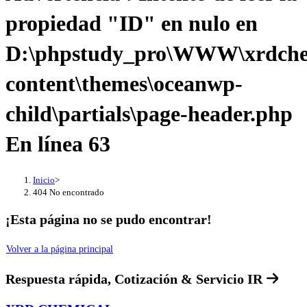
propiedad "ID" en nulo en
D:\phpstudy_pro\WWW\xrdche
content\themes\oceanwp-
child\partials\page-header.php
En línea
63
Inicio
>
404 No encontrado
¡Esta página no se pudo encontrar!
Volver a la página principal
Respuesta rápida, Cotización & Servicio
IR