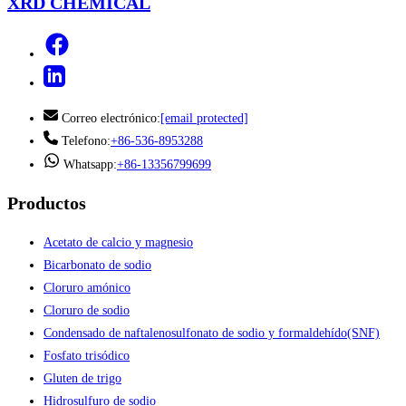
XRD CHEMICAL
Correo electrónico:
[email protected]
Telefono:
+86-536-8953288
Whatsapp:
+86-13356799699
Productos
Acetato de calcio y magnesio
Bicarbonato de sodio
Cloruro amónico
Cloruro de sodio
Condensado de naftalenosulfonato de sodio y formaldehído(SNF)
Fosfato trisódico
Gluten de trigo
Hidrosulfuro de sodio