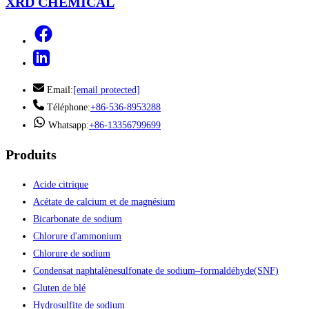
XRD CHEMICAL
Email:
[email protected]
Téléphone:
+86-536-8953288
Whatsapp:
+86-13356799699
Produits
Acide citrique
Acétate de calcium et de magnésium
Bicarbonate de sodium
Chlorure d'ammonium
Chlorure de sodium
Condensat naphtalènesulfonate de sodium–formaldéhyde(SNF)
Gluten de blé
Hydrosulfite de sodium