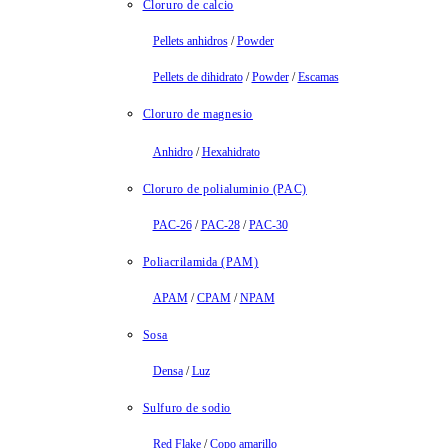
Cloruro de calcio
Pellets anhidros
/
Powder
Pellets de dihidrato
/
Powder
/
Escamas
Cloruro de magnesio
Anhidro
/
Hexahidrato
Cloruro de polialuminio (PAC)
PAC-26
/
PAC-28
/
PAC-30
Poliacrilamida (PAM)
APAM
/
CPAM
/
NPAM
Sosa
Densa
/
Luz
Sulfuro de sodio
Red Flake
/
Copo amarillo