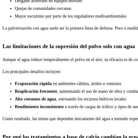
Desgaste acelerado en equipos móviles
Quejas de comunidades cercanas
Mayor escrutinio por parte de los reguladores medioambientales
La pulverización con agua suele ser la primera línea de defensa. Pero a medida
Las limitaciones de la supresión del polvo solo con agua
Aunque el agua reduce temporalmente el polvo en el aire, su eficacia es de co
Los principales desafíos incluyen:
Evaporación rápida
en ambientes cálidos, áridos o ventosos
Reaplicación frecuente
, aumentando el uso de mano de obra y combu
Alto consumo de agua
, estresando los recursos hídricos locales
Rendimiento inconsistente
a través de cargas de tráfico y tipos de su
Como resultado, las minas que dependen únicamente del agua a menudo experim
Por qué los tratamientos a base de calcio cambian la ecu