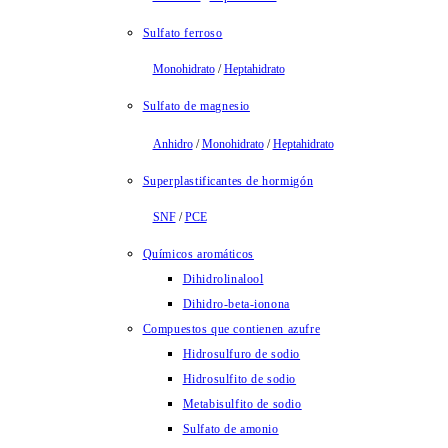
Sulfato ferroso
Monohidrato
/
Heptahidrato
Sulfato de magnesio
Anhidro
/
Monohidrato
/
Heptahidrato
Superplastificantes de hormigón
SNF
/
PCE
Químicos aromáticos
Dihidrolinalool
Dihidro-beta-ionona
Compuestos que contienen azufre
Hidrosulfuro de sodio
Hidrosulfito de sodio
Metabisulfito de sodio
Sulfato de amonio