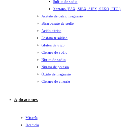
Sulfito de sodio
Xantano (PAX, SIBX, SIPX, SEXO, ETC )
Acetato de calcio magnesio
Bicarbonato de sodio
Ácido cítrico
Fosfato trisódico
Gluten de trigo
Cloruro de sodio
Nitrito de sodio
Nitrato de potasio
Óxido de magnesio
Cloruro de amonio
Aplicaciones
Minería
Deshielo