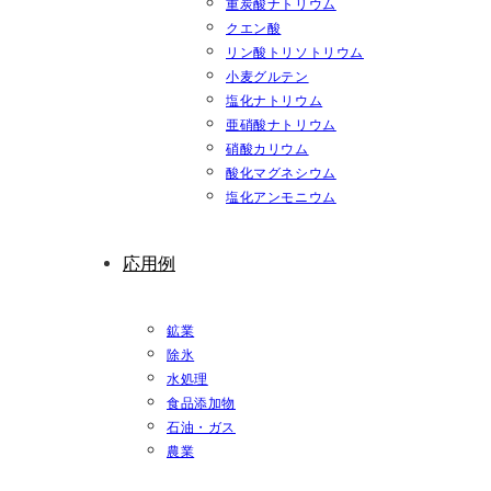
重炭酸ナトリウム
クエン酸
リン酸トリソトリウム
小麦グルテン
塩化ナトリウム
亜硝酸ナトリウム
硝酸カリウム
酸化マグネシウム
塩化アンモニウム
応用例
鉱業
除氷
水処理
食品添加物
石油・ガス
農業