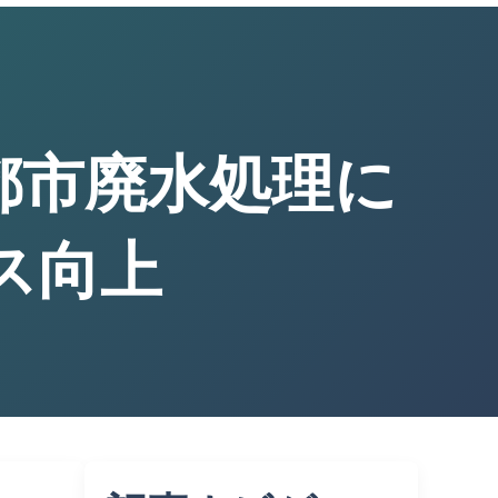
が都市廃水処理に
ス向上