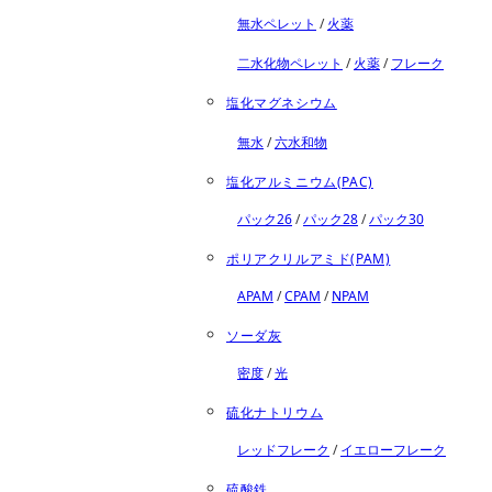
無水ペレット
/
火薬
二水化物ペレット
/
火薬
/
フレーク
塩化マグネシウム
無水
/
六水和物
塩化アルミニウム(PAC)
パック26
/
パック28
/
パック30
ポリアクリルアミド(PAM)
APAM
/
CPAM
/
NPAM
ソーダ灰
密度
/
光
硫化ナトリウム
レッドフレーク
/
イエローフレーク
硫酸鉄