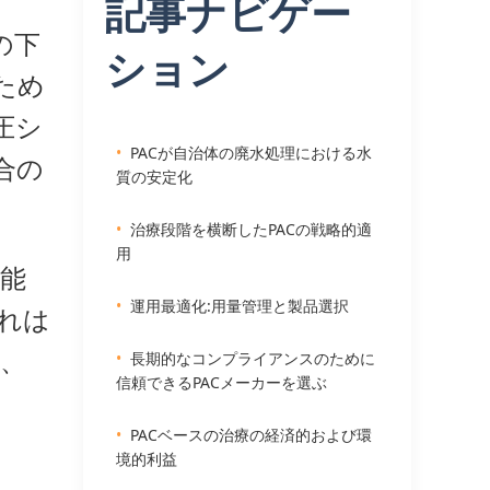
記事ナビゲー
の下
ション
ため
圧シ
PACが自治体の廃水処理における水
合の
質の安定化
治療段階を横断したPACの戦略的適
用
性能
運用最適化:用量管理と製品選択
れは
)、
長期的なコンプライアンスのために
信頼できるPACメーカーを選ぶ
PACベースの治療の経済的および環
境的利益