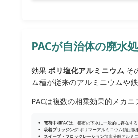
PACが自治体の廃水
効果
ポリ塩化アルミニウム
そ
ム種が従来のアルミニウムや鉄
PACは複数の相乗効果的メカ
電荷中和
PACは、都市の下水に一般的に存在す
吸着ブリッジング
:ポリマーアルミニウム鎖は微
スイープ・フロックレーション
加水分解アルミ