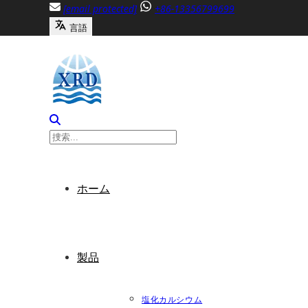
内
[email protected]
+86-13356799699
容
言語
へ
ス
キ
ッ
プ
ホーム
製品
塩化カルシウム