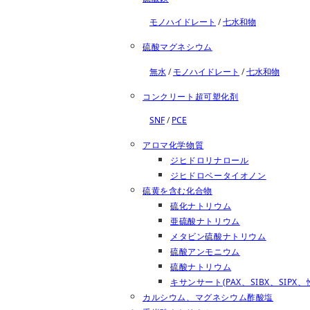
モノハイドレート
/
七水和物
硫酸マグネシウム
無水
/
モノハイドレート
/
七水和物
コンクリート超可塑化剤
SNF
/
PCE
アロマ化学物質
ジヒドロリナロール
ジヒドロベータイオノン
硫黄を含む化合物
硫化ナトリウム
亜硫酸ナトリウム
メタビン硫酸ナトリウム
硫酸アンモニウム
硫酸ナトリウム
キサンサート(PAX、SIBX、SIPX、性
カルシウム、マグネシウム酢酸塩