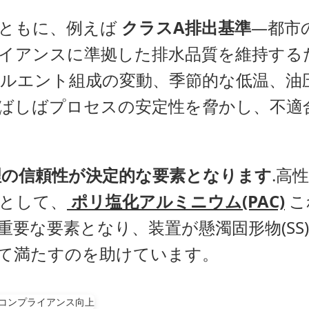
とともに、例えば
クラスA排出基準
—都市
イアンスに準拠した排水品質を維持する
ルエント組成の変動、季節的な低温、油
ばしばプロセスの安定性を脅かし、不適
理の信頼性が決定的な要素となります
.高
として、
ポリ塩化アルミニウム(PAC)
こ
要な要素となり、装置が懸濁固形物(SS
て満たすのを助けています。